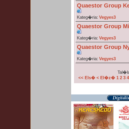
Quaestor Group 
Kateg�ria:
Vegyes3
Quaestor Group Mi
Kateg�ria:
Vegyes3
Quaestor Group 
Kateg�ria:
Vegyes3
Tal�la
<< Els�
< El�z�
1
2
3
4