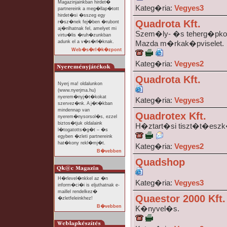
Magazinjainkban hirdet�
Kateg�ria:
Vegyes3
partnereink a meg�llap�tott
hirdet�si �sszeg egy
Quadrota Kft.
r�sz�nek fej�ben �rubont
aj�nlhatnak fel, amelyet mi
Szem�ly- �s teherg�pkoc
virtu�lis �ruh�zunkban
adunk el a v�s�rl�knak.
Mazda m�rkak�pviselet.
Web�s�rl�k�zpont
Kateg�ria:
Vegyes2
Quadrota Kft.
Nyerj ma! oldalunkon
(www.nyerjma.hu)
nyerem�nyj�t�kokat
Kateg�ria:
Vegyes3
szervez�nk. A j�t�kban
mindennap van
Quadrotex Kft.
nyerem�nysorsol�s, ezzel
biztos�tjuk oldalaink
H�ztart�si tiszt�t�esz
l�togatotts�g�t – �s
egyben �zleti partnereink
hat�kony rekl�mj�t.
Kateg�ria:
Vegyes2
B�vebben
Quadshop
H�rlevel�nkkel az �n
Kateg�ria:
Vegyes3
inform�ci�i is eljuthatnak e-
maillel rendelkez�
Quaestor 2000 Kft.
�zletfeleinkhez!
B�vebben
K�nyvel�s.