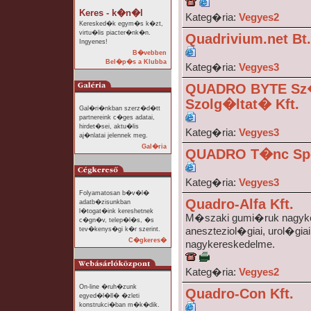
Keres - k�n�l
Kateg�ria:
Vegyes2
Keresked�k egym�s k�zt,
virtu�lis piacter�nk�n.
Quadrivium.net Bt.
Ingyenes!
B�vebben
Bel�p�s a Klubba
Kateg�ria:
Vegyes3
QUADRO BYTE Sz
Szolg�ltat� Kft.
Gal�ri�nkban szerz�d�tt
partnereink c�ges adatai,
hirdet�sei, aktu�lis
Kateg�ria:
Vegyes3
aj�nlatai jelennek meg.
Gal�ria
QUADRO T�nc Spo
Kateg�ria:
Vegyes3
Folyamatosan b�v�l�
Quadro-Alfa Kft.
adatb�zisunkban
l�togat�ink kereshetnek
M�szaki gumi�ruk nagyke
c�gn�v, telep�l�s, �s
tev�kenys�gi k�r szerint.
aneszteziol�giai, urol�g
C�gkeres�
nagykereskedelme.
Kateg�ria:
Vegyes2
On-line �ruh�zunk
Quadro-Con Kft.
egyed�l�ll� �zleti
konstrukci�ban m�k�dik.