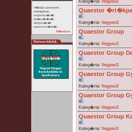
Kateg�ria:
Vegyes2
V�llaljuk partnereink
Quaestor �rt�kpa
weblapjainak
megtervez�s�t,
elk�sz�t�s�t,
Kateg�ria:
Vegyes3
elhelyez�s�t
webszerver�nk�n.
Quaestor Group
B�vebben
Kateg�ria:
Vegyes3
Quaestor Group D
Kateg�ria:
Vegyes3
Quaestor Group 
Kateg�ria:
Vegyes3
Quaestor Group 
Kateg�ria:
Vegyes3
Quaestor Group K
Kateg�ria:
Vegyes3