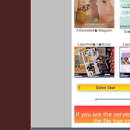
A Keresked� Magazin
Sz
Lapozhat� v�ltozat:
Lapo