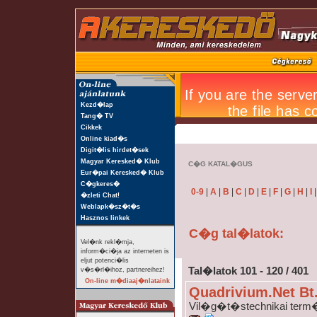
Kezd�lap
Tang� TV
Cikkek
Online kiad�s
Digit�lis hirdet�sek
Magyar Keresked� Klub
C�G KATAL�GUS
Eur�pai Keresked� Klub
C�gkeres�
0-9
|
A
|
B
|
C
|
D
|
E
|
F
|
G
|
H
|
I
�zleti Chat!
Weblapk�sz�t�s
Hasznos linkek
C�g tal�latok:
Vel�nk rekl�mja,
inform�ci�ja az interneten is
eljut potenci�lis
Tal�latok 101 - 120 / 401
v�s�rl�ihoz, partnereihez!
On-line m�diaaj�nlataink
Quadrivium.Net Bt
Vil�g�t�stechnikai term�