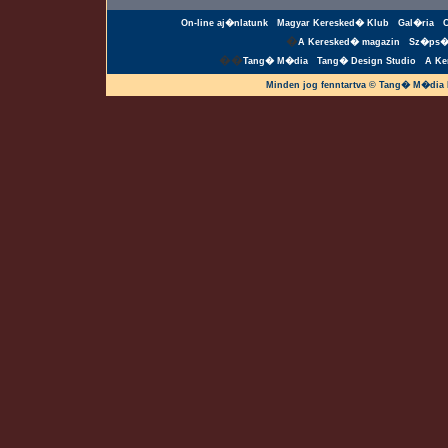
On-line aj�nlatunk
Magyar Keresked� Klub
Gal�ria
�
A Keresked� magazin
Sz�ps�
��
Tang� M�dia
Tang� Design Studio
A Ke
Minden jog fenntartva © Tang� M�dia 