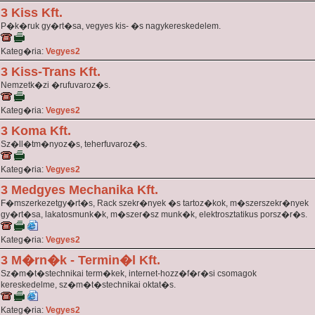
3 Kiss Kft.
P�k�ruk gy�rt�sa, vegyes kis- �s nagykereskedelem.
Kateg�ria:
Vegyes2
3 Kiss-Trans Kft.
Nemzetk�zi �rufuvaroz�s.
Kateg�ria:
Vegyes2
3 Koma Kft.
Sz�ll�tm�nyoz�s, teherfuvaroz�s.
Kateg�ria:
Vegyes2
3 Medgyes Mechanika Kft.
F�mszerkezetgy�rt�s, Rack szekr�nyek �s tartoz�kok, m�szerszekr�nyek
gy�rt�sa, lakatosmunk�k, m�szer�sz munk�k, elektrosztatikus porsz�r�s.
Kateg�ria:
Vegyes2
3 M�rn�k - Termin�l Kft.
Sz�m�t�stechnikai term�kek, internet-hozz�f�r�si csomagok
kereskedelme, sz�m�t�stechnikai oktat�s.
Kateg�ria:
Vegyes2