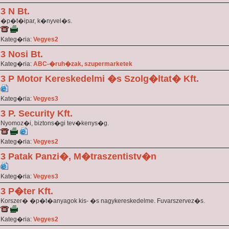
3 N Bt.
�p�t�ipar, k�nyvel�s.
Kateg�ria:
Vegyes2
3 Nosi Bt.
Kateg�ria:
ABC-�ruh�zak, szupermarketek
3 P Motor Kereskedelmi �s Szolg�ltat� Kft.
Kateg�ria:
Vegyes3
3 P. Security Kft.
Nyomoz�i, biztons�gi tev�kenys�g.
Kateg�ria:
Vegyes2
3 Patak Panzi�, M�traszentistv�n
Kateg�ria:
Vegyes3
3 P�ter Kft.
Korszer� �p�t�anyagok kis- �s nagykereskedelme. Fuvarszervez�s.
Kateg�ria:
Vegyes2