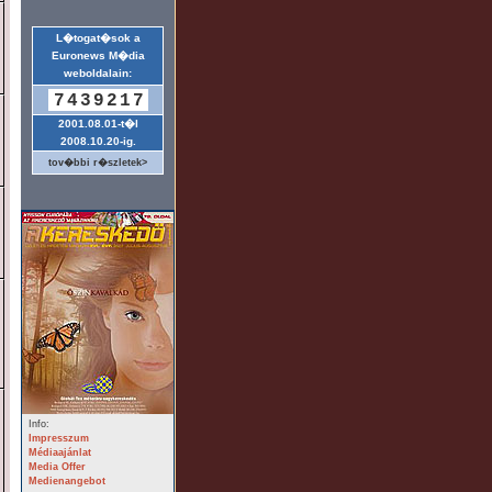
L�togat�sok a
Euronews M�dia
weboldalain:
7439217
2001.08.01-t�l
2008.10.20-ig.
tov�bbi r�szletek>
Info:
Impresszum
Médiaajánlat
Media Offer
Medienangebot