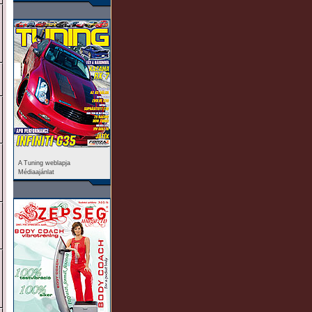
A Tuning weblapja
Médiaajánlat