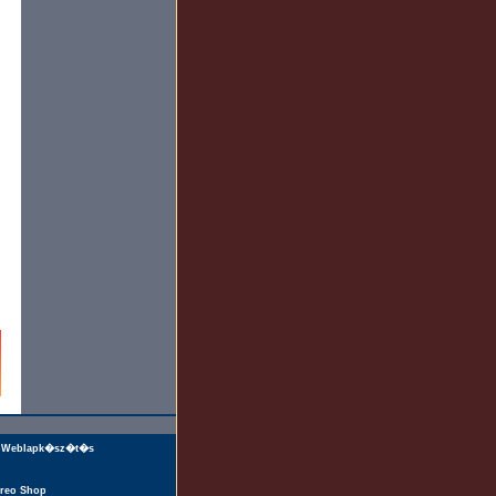
Weblapk�sz�t�s
reo Shop