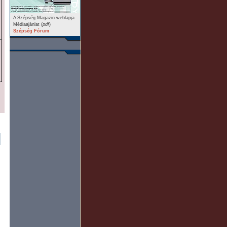
A Szépség Magazin weblapja
Médiaajánlat (
pdf
)
Szépség Fórum