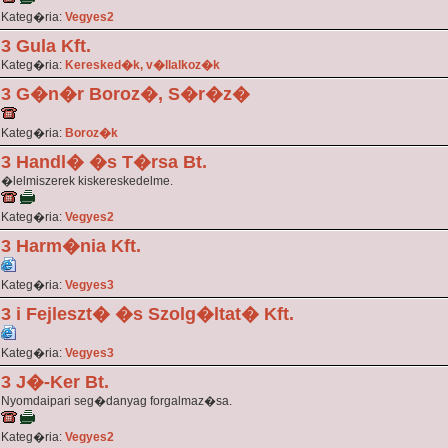
Kateg�ria:
Vegyes2
3 Gula Kft.
Kateg�ria:
Keresked�k, v�llalkoz�k
3 G�n�r Boroz�, S�r�z�
Kateg�ria:
Boroz�k
3 Handl� �s T�rsa Bt.
�lelmiszerek kiskereskedelme.
Kateg�ria:
Vegyes2
3 Harm�nia Kft.
Kateg�ria:
Vegyes3
3 i Fejleszt� �s Szolg�ltat� Kft.
Kateg�ria:
Vegyes3
3 J�-Ker Bt.
Nyomdaipari seg�danyag forgalmaz�sa.
Kateg�ria:
Vegyes2