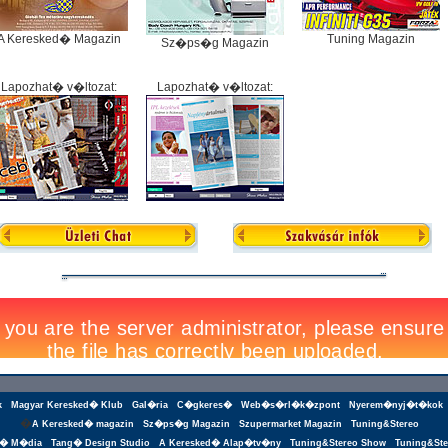
A Keresked� Magazin
Tuning Magazin
Sz�ps�g Magazin
Lapozhat� v�ltozat:
Lapozhat� v�ltozat:
k
Magyar Keresked� Klub
Gal�ria
C�gkeres�
Web�s�rl�k�zpont
Nyerem�nyj�t�kok
�
A Keresked� magazin
Sz�ps�g Magazin
Szupermarket Magazin
Tuning&Stereo
g� M�dia
Tang� Design Studio
A Keresked� Alap�tv�ny
Tuning&Stereo Show
Tuning&Ste