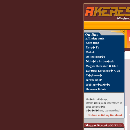
Kezd�lap
Tang� TV
Cikkek
Online kiad�s
Digit�lis hirdet�sek
Magyar Keresked� Klub
Eur�pai Keresked� Klub
C�gkeres�
�zleti Chat!
Weblapk�sz�t�s
Hasznos linkek
Vel�nk rekl�mja,
inform�ci�ja az interneten is
eljut potenci�lis
v�s�rl�ihoz, partnereihez!
On-line m�diaaj�nlataink