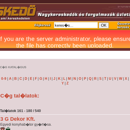
C�G KATAL�GUS
0-9
|
A
|
B
|
C
|
D
|
E
|
F
|
G
|
H
|
I
|
J
|
K
|
L
|
M
|
N
|
O
|
P
|
Q
|
R
|
S
|
T
|
U
|
V
|
W
|
X
|
Y
|
Z
C�g tal�latok:
Tal�latok 161 - 180 / 540
3 G Dekor Kft.
Egyedi konyhab�tor gy�rt�sa.