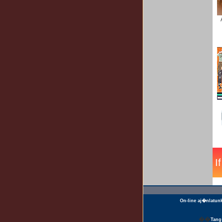
On-line aj�nlatun
��
Tan