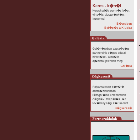
Keres - k�n�l
Keresked�k egym�s k�zt,
virtu�lis piacter�nk�n.
Ingyenes!
B�vebben
Bel�p�s a Klubba
Gal�ri�nkban szerz�d�tt
partnereink c�ges adatai,
hirdet�sei, aktu�lis
aj�nlatai jelennek meg.
Gal�ria
Folyamatosan b�v�l�
adatb�zisunkban
l�togat�ink kereshetnek
c�gn�v, telep�l�s, �s
tev�kenys�gi k�r szerint.
C�gkeres�