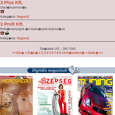
3 Plus Kft.
Utaz�sszervez�s.
Kateg�ria:
Vegyes2
3 Profi Kft.
Rekl�manyagok �s kiadv�nyok terjeszt�se.
Kateg�ria:
Vegyes2
Tal�latok 161 - 180 / 540
<< Els�
< El�z�
1
2
3
4
5
6
7
8
9
10
K�vetkez� >
Utols� >>