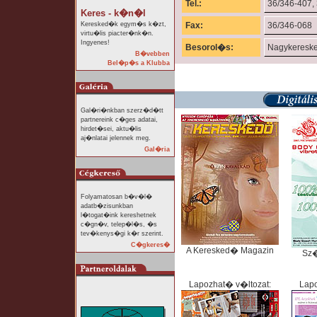
Tel.:
36/346-407,
Keres - k�n�l
Keresked�k egym�s k�zt,
Fax:
36/346-068
virtu�lis piacter�nk�n.
Ingyenes!
Besorol�s:
Nagykeresk
B�vebben
Bel�p�s a Klubba
Gal�ri�nkban szerz�d�tt
partnereink c�ges adatai,
hirdet�sei, aktu�lis
aj�nlatai jelennek meg.
Gal�ria
Folyamatosan b�v�l�
adatb�zisunkban
l�togat�ink kereshetnek
c�gn�v, telep�l�s, �s
tev�kenys�gi k�r szerint.
C�gkeres�
A Keresked� Magazin
Sz
Lapozhat� v�ltozat:
Lapo