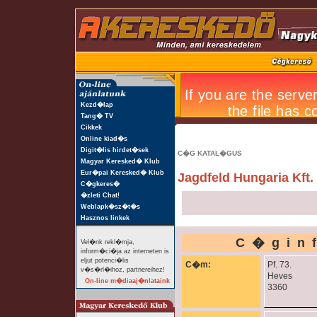
Kezd�lap
Tang� TV
Cikkek
Online kiad�s
Digit�lis hirdet�sek
C�G KATAL�GUS
Magyar Keresked� Klub
Eur�pai Keresked� Klub
Jagdfeld Hungaria Kft.
C�gkeres�
�zleti Chat!
Weblapk�sz�t�s
Hasznos linkek
C�gin
Vel�nk rekl�mja,
inform�ci�ja az interneten is
eljut potenci�lis
C�m:
Pf. 73.
v�s�rl�ihoz, partnereihez!
Heves
On-line m�diaaj�nlataink
3360