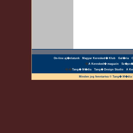
On-line aj�nlatunk
Magyar Keresked� Klub
Gal�ria
�
A Keresked� magazin
Sz�ps�
��
Tang� M�dia
Tang� Design Studio
A Ke
Minden jog fenntartva © Tang� M�dia 