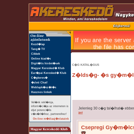
Kezd�lap
Tang� TV
Cikkek
Online kiad�s
Digit�lis hirdet�sek
C�G KATAL�GUS
Magyar Keresked� Klub
Eur�pai Keresked� Klub
Z�lds�g- �s gy�m�l
C�gkeres�
�zleti Chat!
Weblapk�sz�t�s
Hasznos linkek
Vel�nk rekl�mja,
inform�ci�ja az interneten is
Jelenleg 30 c�g tal�lhat� ebbe
eljut potenci�lis
itt!
v�s�rl�ihoz, partnereihez!
On-line m�diaaj�nlataink
Csepregi Gy�m�lcs