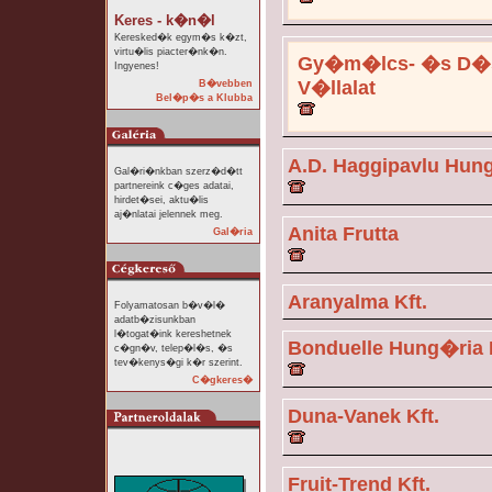
Keres - k�n�l
Keresked�k egym�s k�zt,
virtu�lis piacter�nk�n.
Gy�m�lcs- �s D�s
Ingyenes!
V�llalat
B�vebben
Bel�p�s a Klubba
A.D. Haggipavlu Hung
Gal�ri�nkban szerz�d�tt
partnereink c�ges adatai,
hirdet�sei, aktu�lis
aj�nlatai jelennek meg.
Anita Frutta
Gal�ria
Aranyalma Kft.
Folyamatosan b�v�l�
adatb�zisunkban
l�togat�ink kereshetnek
Bonduelle Hung�ria K
c�gn�v, telep�l�s, �s
tev�kenys�gi k�r szerint.
C�gkeres�
Duna-Vanek Kft.
Fruit-Trend Kft.