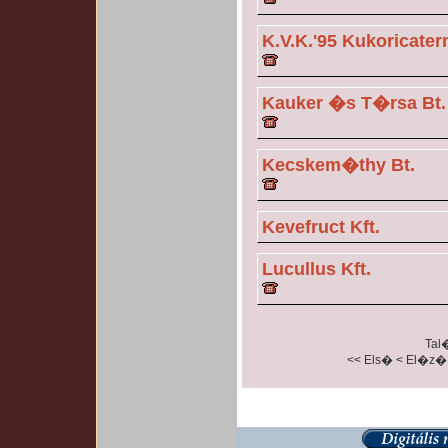
K.V.K.'95 Kukoricater
Kauker �s T�rsa Bt.
Kecskem�thy Bt.
Kevefruct Kft.
Lucullus Kft.
Tal�
<< Els�
< El�z�