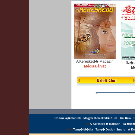
A Keresked� Magazin
Sz�p
Médiaajánlat
Mé
On-line aj�nlatunk
Magyar Keresked� Klub
Gal�ria
�
A Keresked� magazin
Sz�ps�
��
Tang� M�dia
Tang� Design Studio
A Ke