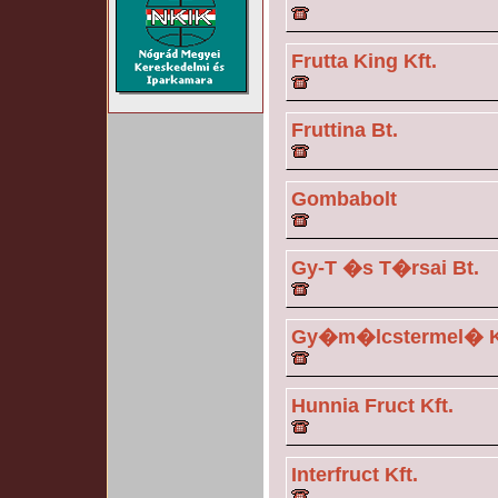
Frutta King Kft.
Fruttina Bt.
Gombabolt
Gy-T �s T�rsai Bt.
Gy�m�lcstermel� K
Hunnia Fruct Kft.
Interfruct Kft.