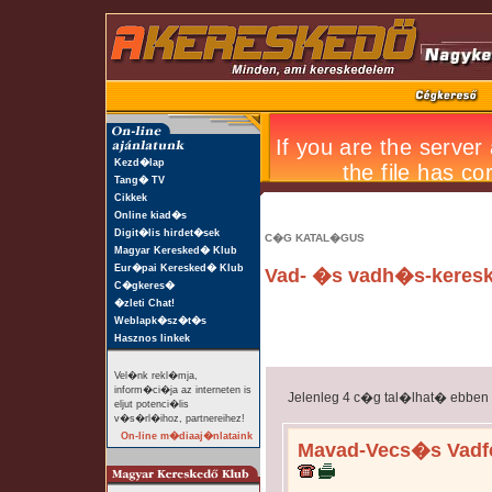
Kezd�lap
Tang� TV
Cikkek
Online kiad�s
Digit�lis hirdet�sek
C�G KATAL�GUS
Magyar Keresked� Klub
Eur�pai Keresked� Klub
Vad- �s vadh�s-keres
C�gkeres�
�zleti Chat!
Weblapk�sz�t�s
Hasznos linkek
Vel�nk rekl�mja,
inform�ci�ja az interneten is
Jelenleg 4 c�g tal�lhat� ebben
eljut potenci�lis
v�s�rl�ihoz, partnereihez!
On-line m�diaaj�nlataink
Mavad-Vecs�s Vadfe