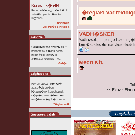
Keres - k�n�l
Keresked�k egym�s k�zt,
�reglaki Vadfeldolg
virtu�lis piacter�nk�n.
Ingyenes!
B�vebben
Bel�p�s a Klubba
VADH�SKER
Vadh�sok, hal, tengeri csemeg�k
term�kek kis �s nagykereskedel
Gal�ri�nkban szerz�d�tt
partnereink c�ges adatai,
hirdet�sei, aktu�lis
aj�nlatai jelennek meg.
Medo Kft.
Gal�ria
Folyamatosan b�v�l�
Tal
adatb�zisunkban
<< Els�
< El�z
l�togat�ink kereshetnek
c�gn�v, telep�l�s, �s
tev�kenys�gi k�r szerint.
C�gkeres�