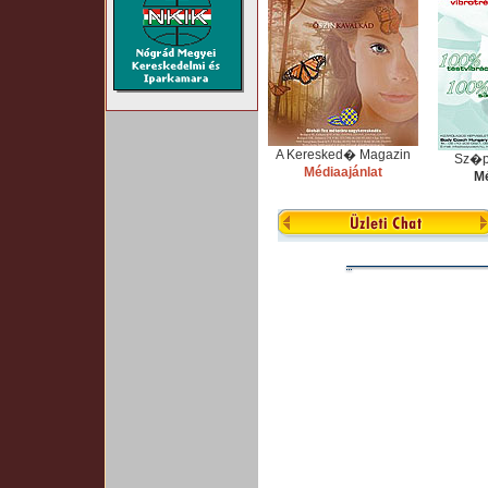
A Keresked� Magazin
Sz�p
Médiaajánlat
Mé