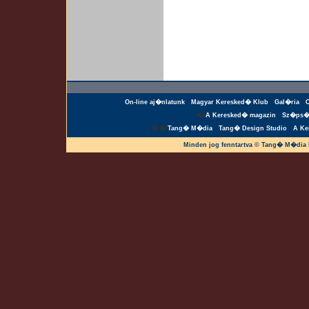
On-line aj�nlatunk
Magyar Keresked� Klub
Gal�ria
�
A Keresked� magazin
Sz�ps�
��
Tang� M�dia
Tang� Design Studio
A Ke
Minden jog fenntartva © Tang� M�dia 