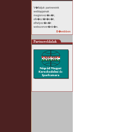
V�llaljuk partnereink
weblapjainak
megtervez�s�t,
elk�sz�t�s�t,
elhelyez�s�t
webszerver�nk�n.
B�vebben