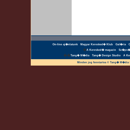
On-line aj�nlatunk
Magyar Keresked� Klub
Gal�ria
�
A Keresked� magazin
Sz�ps�
��
Tang� M�dia
Tang� Design Studio
A Ke
Minden jog fenntartva © Tang� M�dia 