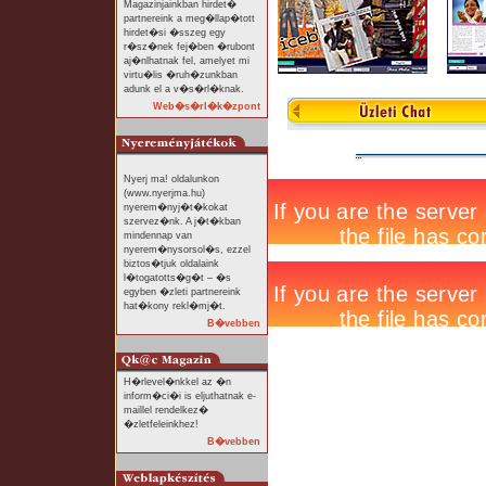
Magazinjainkban hirdet�
partnereink a meg�llap�tott
hirdet�si �sszeg egy
r�sz�nek fej�ben �rubont
aj�nlhatnak fel, amelyet mi
virtu�lis �ruh�zunkban
adunk el a v�s�rl�knak.
Web�s�rl�k�zpont
Nyerj ma! oldalunkon
(www.nyerjma.hu)
nyerem�nyj�t�kokat
szervez�nk. A j�t�kban
mindennap van
nyerem�nysorsol�s, ezzel
biztos�tjuk oldalaink
l�togatotts�g�t – �s
egyben �zleti partnereink
hat�kony rekl�mj�t.
B�vebben
H�rlevel�nkkel az �n
inform�ci�i is eljuthatnak e-
maillel rendelkez�
�zletfeleinkhez!
B�vebben