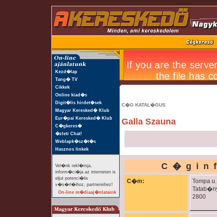
Kezd�lap
Tang� TV
Cikkek
Online kiad�s
Digit�lis hirdet�sek
C�G KATAL�GUS
Magyar Keresked� Klub
Eur�pai Keresked� Klub
Galla Szauna
C�gkeres�
�zleti Chat!
Weblapk�sz�t�s
Hasznos linkek
C�gin
Vel�nk rekl�mja,
inform�ci�ja az interneten is
eljut potenci�lis
C�m:
Tompa u.
v�s�rl�ihoz, partnereihez!
Tatab�n
On-line m�diaaj�nlataink
2800