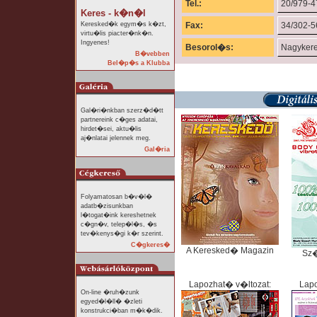
Tel.:
20/979-4
Keres - k�n�l
Keresked�k egym�s k�zt,
Fax:
34/302-5
virtu�lis piacter�nk�n.
Ingyenes!
Besorol�s:
Nagyker
B�vebben
Bel�p�s a Klubba
Gal�ri�nkban szerz�d�tt
partnereink c�ges adatai,
hirdet�sei, aktu�lis
aj�nlatai jelennek meg.
Gal�ria
Folyamatosan b�v�l�
adatb�zisunkban
l�togat�ink kereshetnek
c�gn�v, telep�l�s, �s
tev�kenys�gi k�r szerint.
C�gkeres�
A Keresked� Magazin
Sz
Lapozhat� v�ltozat:
Lapo
On-line �ruh�zunk
egyed�l�ll� �zleti
konstrukci�ban m�k�dik.