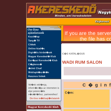
Kezd�lap
Tang� TV
Cikkek
Online kiad�s
Digit�lis hirdet�sek
C�G KATAL�GUS
Magyar Keresked� Klub
Eur�pai Keresked� Klub
WADI RUM SALON
C�gkeres�
�zleti Chat!
Weblapk�sz�t�s
Hasznos linkek
C�gin
Vel�nk rekl�mja,
inform�ci�ja az interneten is
eljut potenci�lis
C�m:
v�s�rl�ihoz, partnereihez!
On-line m�diaaj�nlataink