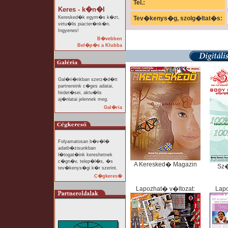
Tel.:
Keres - k�n�l
Keresked�k egym�s k�zt,
Tev�kenys�g, szolg�ltat�s:
virtu�lis piacter�nk�n.
Ingyenes!
B�vebben
Bel�p�s a Klubba
Gal�ri�nkban szerz�d�tt
partnereink c�ges adatai,
hirdet�sei, aktu�lis
aj�nlatai jelennek meg.
Gal�ria
Folyamatosan b�v�l�
adatb�zisunkban
l�togat�ink kereshetnek
c�gn�v, telep�l�s, �s
A Keresked� Magazin
Sz
tev�kenys�gi k�r szerint.
C�gkeres�
Lapozhat� v�ltozat:
Lapo