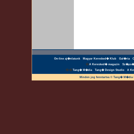
On-line aj�nlatunk
Magyar Keresked� Klub
Gal�ria
�
A Keresked� magazin
Sz�ps�
��
Tang� M�dia
Tang� Design Studio
A Ke
Minden jog fenntartva © Tang� M�dia 