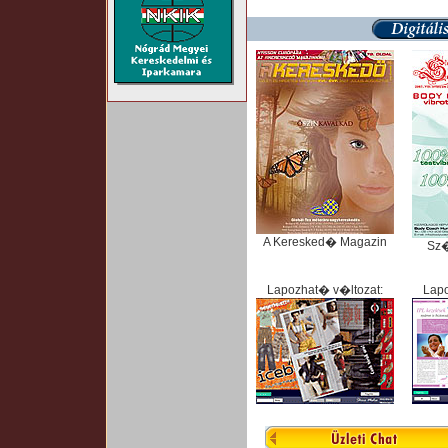
A Keresked� Magazin
Sz
Lapozhat� v�ltozat:
Lapo