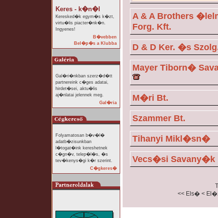
Keres - k�n�l
A & A Brothers �le
Keresked�k egym�s k�zt,
virtu�lis piacter�nk�n.
Forg. Kft.
Ingyenes!
B�vebben
Bel�p�s a Klubba
D & D Ker. �s Szolg.
Mayer Tiborn� Sa
Gal�ri�nkban szerz�d�tt
partnereink c�ges adatai,
hirdet�sei, aktu�lis
aj�nlatai jelennek meg.
M�ri Bt.
Gal�ria
Szammer Bt.
Folyamatosan b�v�l�
Tihanyi Mikl�sn�
adatb�zisunkban
l�togat�ink kereshetnek
c�gn�v, telep�l�s, �s
Vecs�si Savany�k 
tev�kenys�gi k�r szerint.
C�gkeres�
T
<< Els�
< El