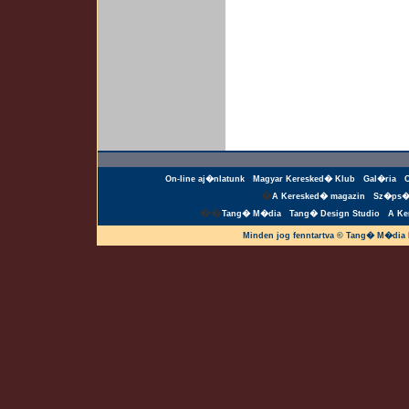
On-line aj�nlatunk
Magyar Keresked� Klub
Gal�ria
�
A Keresked� magazin
Sz�ps�
��
Tang� M�dia
Tang� Design Studio
A Ke
Minden jog fenntartva © Tang� M�dia 