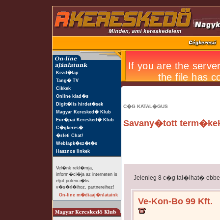
Kezd�lap
Tang� TV
Cikkek
Online kiad�s
Digit�lis hirdet�sek
C�G KATAL�GUS
Magyar Keresked� Klub
Eur�pai Keresked� Klub
Savany�tott term�ke
C�gkeres�
�zleti Chat!
Weblapk�sz�t�s
Hasznos linkek
Vel�nk rekl�mja,
inform�ci�ja az interneten is
Jelenleg 8 c�g tal�lhat� ebb
eljut potenci�lis
v�s�rl�ihoz, partnereihez!
On-line m�diaaj�nlataink
Ve-Kon-Bo 99 Kft.