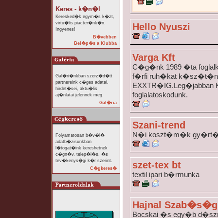
Keres - k�n�l
Keresked�k egym�s k�zt,
virtu�lis piacter�nk�n.
Hello Nyuszi
Ingyenes!
B�vebben
Bel�p�s a Klubba
Varga Kft
C�g�nk 1989 �ta foglalk
f�rfi ruh�kat k�sz�t�n
Gal�ri�nkban szerz�d�tt
partnereink c�ges adatai,
EXXTR�IG.Leg�jabban K
hirdet�sei, aktu�lis
foglalatoskodunk.
aj�nlatai jelennek meg.
Gal�ria
Szani-trend
N�i koszt�m�k gy�rt�
Folyamatosan b�v�l�
adatb�zisunkban
l�togat�ink kereshetnek
c�gn�v, telep�l�s, �s
tev�kenys�gi k�r szerint.
szet-tex bt
C�gkeres�
textil ipari b�rmunka
Hajnal Szab�s�g
Bocskai �s egy�b d�s