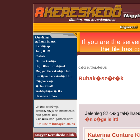
Kezd�lap
Tang� TV
Cikkek
Online kiad�s
Digit�lis hirdet�sek
C�G KATAL�GUS
Magyar Keresked� Klub
Eur�pai Keresked� Klub
Ruhak�sz�t�k
C�gkeres�
�zleti Chat!
Weblapk�sz�t�s
Hasznos linkek
Vel�nk rekl�mja,
inform�ci�ja az interneten is
Jelenleg 82 c�g tal�lhat
eljut potenci�lis
�n c�ge is itt!
v�s�rl�ihoz, partnereihez!
On-line m�diaaj�nlataink
Katerina Conture Kf