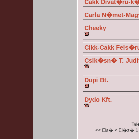
Cakk Divat�ru-k
Carla N�met-Mag
Cheeky
Cikk-Cakk Fels�
Csik�sn� T. Judi
Dupi Bt.
Dydo Kft.
Tal
<< Els�
< El�z�
1