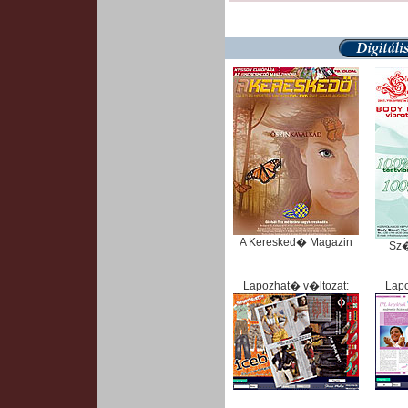
A Keresked� Magazin
Sz
Lapozhat� v�ltozat:
Lapo