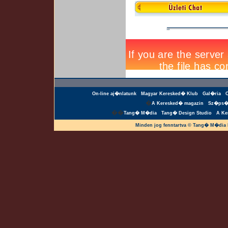
On-line aj�nlatunk
Magyar Keresked� Klub
Gal�ria
�
A Keresked� magazin
Sz�ps�
��
Tang� M�dia
Tang� Design Studio
A Ke
Minden jog fenntartva © Tang� M�dia 