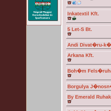
Inkatextil Kft.
5 Let-S Bt.
Andi Divat�ru-k
Arkana Kft.
Boh�m Fels�ruha
Borgulya J�nos
By Emerald Ruha