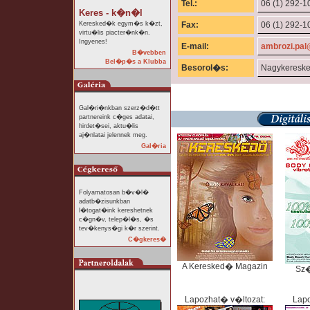
Tel.:
06 (1) 292-1
Keres - k�n�l
Keresked�k egym�s k�zt,
Fax:
06 (1) 292-1
virtu�lis piacter�nk�n.
Ingyenes!
E-mail:
ambrozi.pa
B�vebben
Bel�p�s a Klubba
Besorol�s:
Nagykeresk
Gal�ri�nkban szerz�d�tt
partnereink c�ges adatai,
hirdet�sei, aktu�lis
aj�nlatai jelennek meg.
Gal�ria
Folyamatosan b�v�l�
adatb�zisunkban
l�togat�ink kereshetnek
c�gn�v, telep�l�s, �s
tev�kenys�gi k�r szerint.
C�gkeres�
A Keresked� Magazin
Sz
Lapozhat� v�ltozat:
Lapo