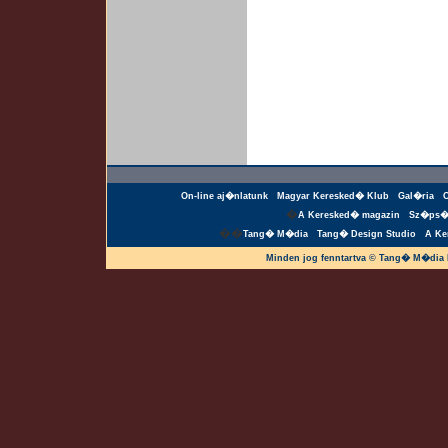
On-line aj�nlatunk
Magyar Keresked� Klub
Gal�ria
�
A Keresked� magazin
Sz�ps�
��
Tang� M�dia
Tang� Design Studio
A Ke
Minden jog fenntartva © Tang� M�dia 