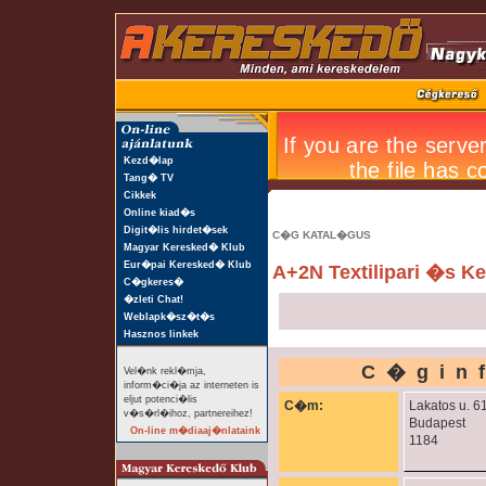
Kezd�lap
Tang� TV
Cikkek
Online kiad�s
Digit�lis hirdet�sek
C�G KATAL�GUS
Magyar Keresked� Klub
Eur�pai Keresked� Klub
A+2N Textilipari �s Ke
C�gkeres�
�zleti Chat!
Weblapk�sz�t�s
Hasznos linkek
C�gin
Vel�nk rekl�mja,
inform�ci�ja az interneten is
eljut potenci�lis
C�m:
Lakatos u. 6
v�s�rl�ihoz, partnereihez!
Budapest
On-line m�diaaj�nlataink
1184