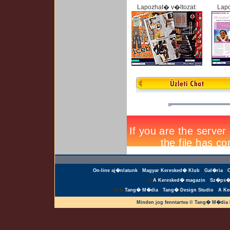
Lapozhat� v�ltozat:
Lapo
On-line aj�nlatunk
Magyar Keresked� Klub
Gal�ria
�
A Keresked� magazin
Sz�ps�
��
Tang� M�dia
Tang� Design Studio
A Ke
Minden jog fenntartva © Tang� M�dia 