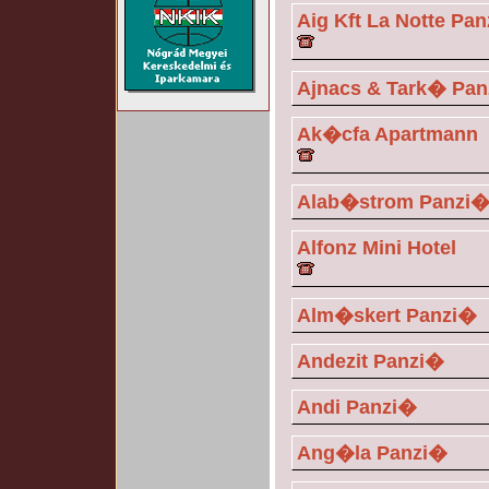
Aig Kft La Notte P
Ajnacs & Tark� Pa
Ak�cfa Apartmann
Alab�strom Panzi
Alfonz Mini Hotel
Alm�skert Panzi�
Andezit Panzi�
Andi Panzi�
Ang�la Panzi�