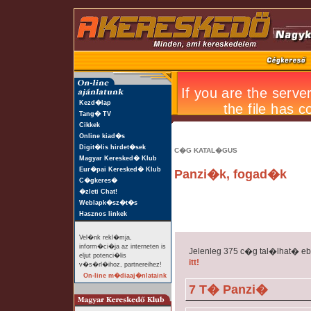
Kezd�lap
Tang� TV
Cikkek
Online kiad�s
Digit�lis hirdet�sek
C�G KATAL�GUS
Magyar Keresked� Klub
Eur�pai Keresked� Klub
Panzi�k, fogad�k
C�gkeres�
�zleti Chat!
Weblapk�sz�t�s
Hasznos linkek
Vel�nk rekl�mja,
inform�ci�ja az interneten is
Jelenleg 375 c�g tal�lhat� e
eljut potenci�lis
itt!
v�s�rl�ihoz, partnereihez!
On-line m�diaaj�nlataink
7 T� Panzi�