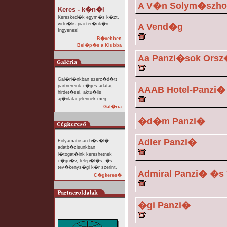
A V�n Solym�szho
Keres - k�n�l
Keresked�k egym�s k�zt,
virtu�lis piacter�nk�n.
A Vend�g
Ingyenes!
B�vebben
Bel�p�s a Klubba
Aa Panzi�sok Ors
Gal�ri�nkban szerz�d�tt
partnereink c�ges adatai,
AAAB Hotel-Panzi�
hirdet�sei, aktu�lis
aj�nlatai jelennek meg.
Gal�ria
�d�m Panzi�
Adler Panzi�
Folyamatosan b�v�l�
adatb�zisunkban
l�togat�ink kereshetnek
c�gn�v, telep�l�s, �s
tev�kenys�gi k�r szerint.
Admiral Panzi� �
C�gkeres�
�gi Panzi�