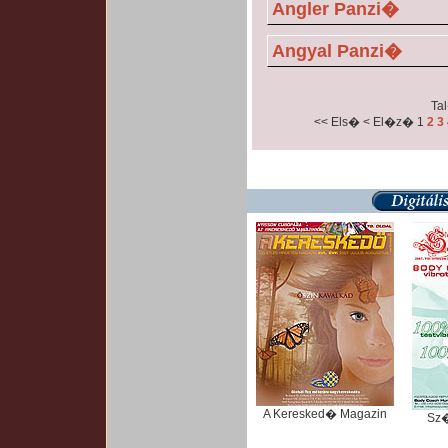
Angler Panzi�
Angyal Panzi�
Tal
<< Els�
< El�z�
1
2
3
A Keresked� Magazin
Sz