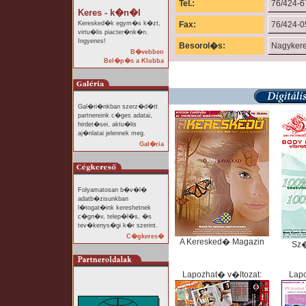
Tel.:
76/424-6
Keres - k�n�l
Keresked�k egym�s k�zt,
Fax:
76/424-0
virtu�lis piacter�nk�n.
Ingyenes!
Besorol�s:
Nagyker
B�vebben
Bel�p�s a Klubba
Gal�ri�nkban szerz�d�tt
partnereink c�ges adatai,
hirdet�sei, aktu�lis
aj�nlatai jelennek meg.
Gal�ria
Folyamatosan b�v�l�
adatb�zisunkban
l�togat�ink kereshetnek
c�gn�v, telep�l�s, �s
tev�kenys�gi k�r szerint.
C�gkeres�
A Keresked� Magazin
Sz
Lapozhat� v�ltozat:
Lapo