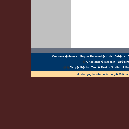
On-line aj�nlatunk
Magyar Keresked� Klub
Gal�ria
�
A Keresked� magazin
Sz�ps�
��
Tang� M�dia
Tang� Design Studio
A Ke
Minden jog fenntartva © Tang� M�dia 