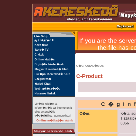
Kezd�lap
Tang� TV
Cikkek
Online kiad�s
Digit�lis hirdet�sek
C�G KATAL�GUS
Magyar Keresked� Klub
Eur�pai Keresked� Klub
C-Product
C�gkeres�
�zleti Chat!
Weblapk�sz�t�s
Hasznos linkek
C�gin
Vel�nk rekl�mja,
inform�ci�ja az interneten is
eljut potenci�lis
C�m:
K�tai sor
v�s�rl�ihoz, partnereihez!
Tiszaalp
On-line m�diaaj�nlataink
6066