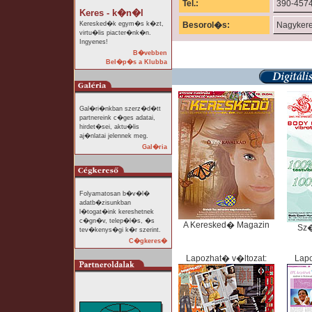
Tel.:
390-457
Keres - k�n�l
Keresked�k egym�s k�zt,
Besorol�s:
Nagyker
virtu�lis piacter�nk�n.
Ingyenes!
B�vebben
Bel�p�s a Klubba
Gal�ri�nkban szerz�d�tt
partnereink c�ges adatai,
hirdet�sei, aktu�lis
aj�nlatai jelennek meg.
Gal�ria
Folyamatosan b�v�l�
adatb�zisunkban
l�togat�ink kereshetnek
c�gn�v, telep�l�s, �s
A Keresked� Magazin
Sz
tev�kenys�gi k�r szerint.
C�gkeres�
Lapozhat� v�ltozat:
Lapo