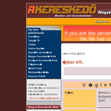
Kezd�lap
Tang� TV
Cikkek
Online kiad�s
Digit�lis hirdet�sek
C�G KATAL�GUS
Magyar Keresked� Klub
Eur�pai Keresked� Klub
�jker Kft.
C�gkeres�
�zleti Chat!
Weblapk�sz�t�s
Hasznos linkek
C�gin
Vel�nk rekl�mja,
inform�ci�ja az interneten is
eljut potenci�lis
C�m:
Baross u.
v�s�rl�ihoz, partnereihez!
Budapes
On-line m�diaaj�nlataink
1047