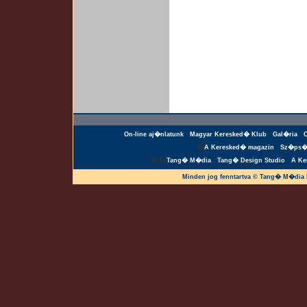
On-line aj�nlatunk
Magyar Keresked� Klub
Gal�ria
�
A Keresked� magazin
Sz�ps�
��
Tang� M�dia
Tang� Design Studio
A Ke
Minden jog fenntartva © Tang� M�dia 