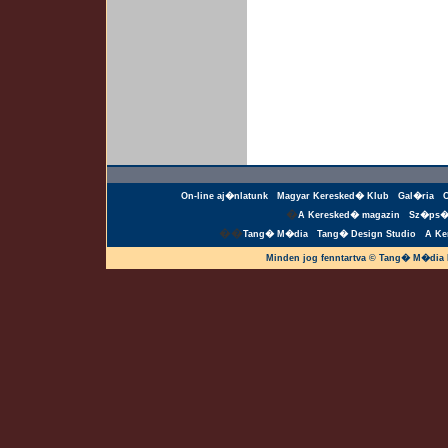
On-line aj�nlatunk
Magyar Keresked� Klub
Gal�ria
�
A Keresked� magazin
Sz�ps�
��
Tang� M�dia
Tang� Design Studio
A Ke
Minden jog fenntartva © Tang� M�dia 