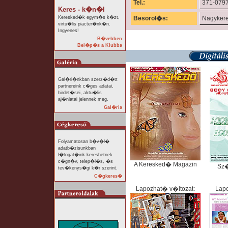
Tel.:
371-079
Keres - k�n�l
Keresked�k egym�s k�zt,
Besorol�s:
Nagyker
virtu�lis piacter�nk�n.
Ingyenes!
B�vebben
Bel�p�s a Klubba
Gal�ri�nkban szerz�d�tt
partnereink c�ges adatai,
hirdet�sei, aktu�lis
aj�nlatai jelennek meg.
Gal�ria
Folyamatosan b�v�l�
adatb�zisunkban
l�togat�ink kereshetnek
c�gn�v, telep�l�s, �s
A Keresked� Magazin
Sz
tev�kenys�gi k�r szerint.
C�gkeres�
Lapozhat� v�ltozat:
Lapo