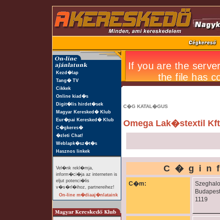
Kezd�lap
Tang� TV
Cikkek
Online kiad�s
Digit�lis hirdet�sek
C�G KATAL�GUS
Magyar Keresked� Klub
Eur�pai Keresked� Klub
Omega Lak�stextil Kft
C�gkeres�
�zleti Chat!
Weblapk�sz�t�s
Hasznos linkek
C�gin
Vel�nk rekl�mja,
inform�ci�ja az interneten is
eljut potenci�lis
C�m:
Szeghalo
v�s�rl�ihoz, partnereihez!
Budapes
On-line m�diaaj�nlataink
1119