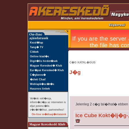
Kezd�lap
Tang� TV
Cikkek
Online kiad�s
Digit�lis hirdet�sek
C�G KATAL�GUS
Magyar Keresked� Klub
Eur�pai Keresked� Klub
J�g
C�gkeres�
�zleti Chat!
Weblapk�sz�t�s
Hasznos linkek
Vel�nk rekl�mja,
inform�ci�ja az interneten is
Jelenleg 2 c�g tal�lhat� ebben
eljut potenci�lis
v�s�rl�ihoz, partnereihez!
Ice Cube Kokt�lj�g
On-line m�diaaj�nlataink