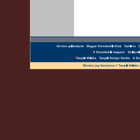
On-line aj�nlatunk
Magyar Keresked� Klub
Gal�ria
�
A Keresked� magazin
Sz�ps�
��
Tang� M�dia
Tang� Design Studio
A Ke
Minden jog fenntartva © Tang� M�dia 