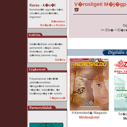
V�rosligeti M�j�gp
Keres - k�n�l
Keresked�k egym�s k�zt,
virtu�lis piacter�nk�n.
Ingyenes!
B�vebben
Tal
Bel�p�s a Klubba
<< Els�
< El�z
Gal�ri�nkban szerz�d�tt
partnereink c�ges adatai,
hirdet�sei, aktu�lis
aj�nlatai jelennek meg.
Gal�ria
Folyamatosan b�v�l�
adatb�zisunkban
l�togat�ink kereshetnek
c�gn�v, telep�l�s, �s
tev�kenys�gi k�r szerint.
C�gkeres�
A Keresked� Magazin
Sz�p
Médiaajánlat
Mé