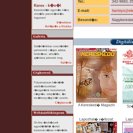
Tel.:
342-9683, 3
Keres - k�n�l
Keresked�k egym�s k�zt,
E-mail:
hartoys@ele
virtu�lis piacter�nk�n.
Ingyenes!
Besorol�s:
Nagykeresk
B�vebben
Bel�p�s a Klubba
Gal�ri�nkban szerz�d�tt
partnereink c�ges adatai,
hirdet�sei, aktu�lis
aj�nlatai jelennek meg.
Gal�ria
Folyamatosan b�v�l�
adatb�zisunkban
l�togat�ink kereshetnek
c�gn�v, telep�l�s, �s
tev�kenys�gi k�r szerint.
C�gkeres�
A Keresked� Magazin
Sz
Lapozhat� v�ltozat:
Lapo
On-line �ruh�zunk
egyed�l�ll� �zleti
konstrukci�ban m�k�dik.