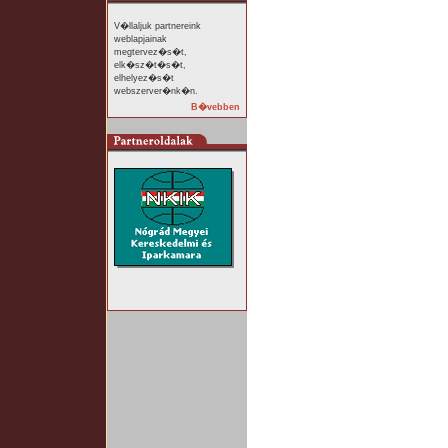
V�llaljuk partnereink
weblapjainak
megtervez�s�t,
elk�sz�t�s�t,
elhelyez�s�t
webszerver�nk�n.
B�vebben