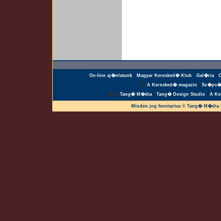
On-line aj�nlatunk
Magyar Keresked� Klub
Gal�ria
�
A Keresked� magazin
Sz�ps�
��
Tang� M�dia
Tang� Design Studio
A Ke
Minden jog fenntartva © Tang� M�dia 