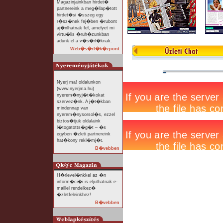
Magazinjainkban hirdet�
partnereink a meg�llap�tott
hirdet�si �sszeg egy
r�sz�nek fej�ben �rubont
aj�nlhatnak fel, amelyet mi
virtu�lis �ruh�zunkban
adunk el a v�s�rl�knak.
Web�s�rl�k�zpont
Nyerj ma! oldalunkon
(www.nyerjma.hu)
nyerem�nyj�t�kokat
szervez�nk. A j�t�kban
mindennap van
nyerem�nysorsol�s, ezzel
biztos�tjuk oldalaink
l�togatotts�g�t – �s
egyben �zleti partnereink
hat�kony rekl�mj�t.
B�vebben
H�rlevel�nkkel az �n
inform�ci�i is eljuthatnak e-
maillel rendelkez�
�zletfeleinkhez!
B�vebben