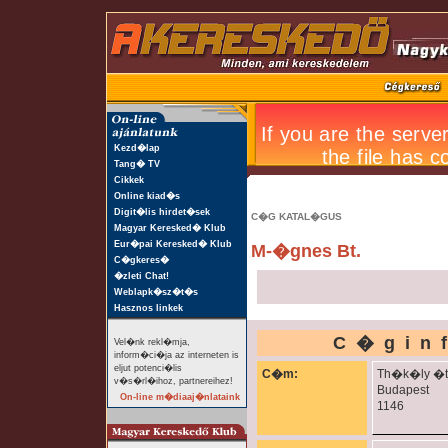
Kezd�lap
Tang� TV
Cikkek
Online kiad�s
Digit�lis hirdet�sek
C�G KATAL�GUS
Magyar Keresked� Klub
Eur�pai Keresked� Klub
M-�gnes Bt.
C�gkeres�
�zleti Chat!
Weblapk�sz�t�s
Hasznos linkek
C�gin
Vel�nk rekl�mja,
inform�ci�ja az interneten is
eljut potenci�lis
C�m:
Th�k�ly �t
v�s�rl�ihoz, partnereihez!
Budapest
On-line m�diaaj�nlataink
1146