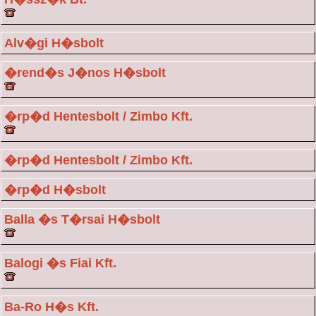
Alv�gi H�sbolt
�rend�s J�nos H�sbolt
�rp�d Hentesbolt / Zimbo Kft.
�rp�d Hentesbolt / Zimbo Kft.
�rp�d H�sbolt
Balla �s T�rsai H�sbolt
Balogi �s Fiai Kft.
Ba-Ro H�s Kft.