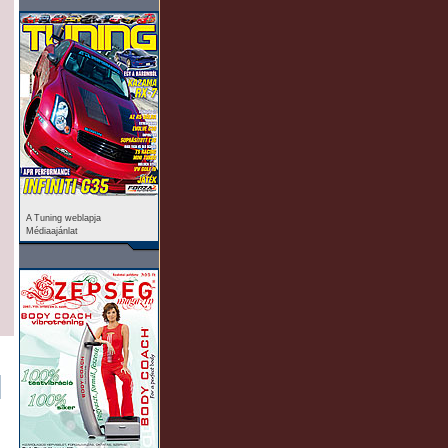
A Tuning weblapja
Médiaajánlat