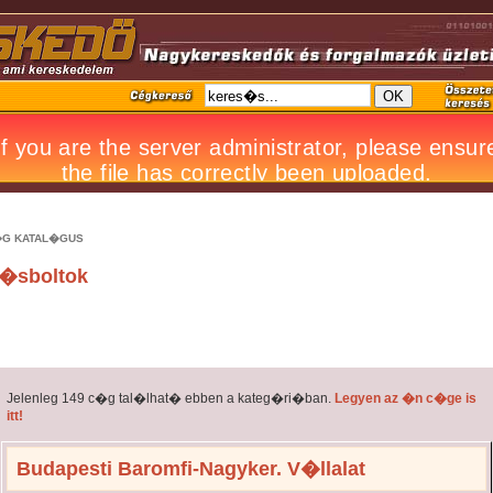
G KATAL�GUS
�sboltok
Jelenleg 149 c�g tal�lhat� ebben a kateg�ri�ban.
Legyen az �n c�ge is
itt!
Budapesti Baromfi-Nagyker. V�llalat