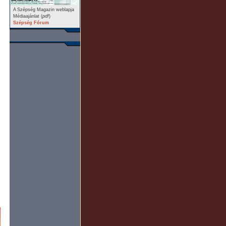
A Szépség Magazin weblapja
Médiaajánlat (
pdf
)
Szépség Fórum