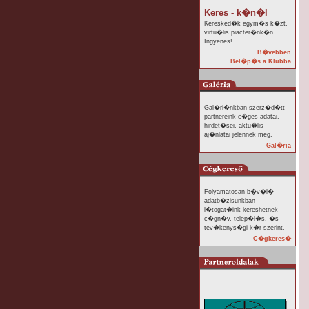
Keres - k�n�l
Keresked�k egym�s k�zt,
virtu�lis piacter�nk�n.
Ingyenes!
B�vebben
Bel�p�s a Klubba
Gal�ri�nkban szerz�d�tt
partnereink c�ges adatai,
hirdet�sei, aktu�lis
aj�nlatai jelennek meg.
Gal�ria
Folyamatosan b�v�l�
adatb�zisunkban
l�togat�ink kereshetnek
c�gn�v, telep�l�s, �s
tev�kenys�gi k�r szerint.
C�gkeres�