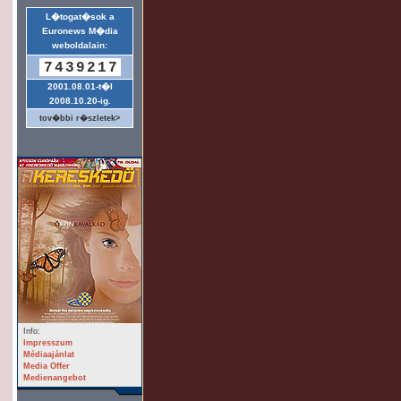
L�togat�sok a
Euronews M�dia
weboldalain:
7439217
2001.08.01-t�l
2008.10.20-ig.
tov�bbi r�szletek>
Info:
Impresszum
Médiaajánlat
Media Offer
Medienangebot