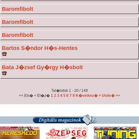
Baromfibolt
Baromfibolt
Baromfibolt
Bartos S�ndor H�s-Hentes
Bata J�zsef Gy�rgy H�sbolt
Tal�latok 1 - 20 / 149
<< Els�
< El�z�
1
2
3
4
5
6
7
8
K�vetkez� >
Utols� >>