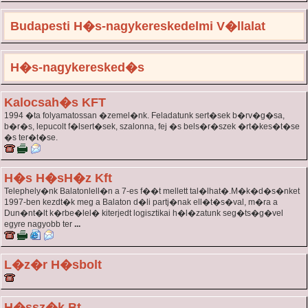
Budapesti H�s-nagykereskedelmi V�llalat
H�s-nagykeresked�s
Kalocsah�s KFT
1994 �ta folyamatossan �zemel�nk. Feladatunk sert�sek b�rv�g�sa,
b�r�s, lepucolt f�lsert�sek, szalonna, fej �s bels�r�szek �rt�kes�t�se
�s ter�t�se.
H�s H�sH�z Kft
Telephely�nk Balatonlell�n a 7-es f��t mellett tal�lhat�.M�k�d�s�nket
1997-ben kezdt�k meg a Balaton d�li partj�nak ell�t�s�val, m�ra a
Dun�nt�lt k�rbe�lel� kiterjedt logisztikai h�l�zatunk seg�ts�g�vel
egyre nagyobb ter
...
L�z�r H�sbolt
H�ssz�k Bt.