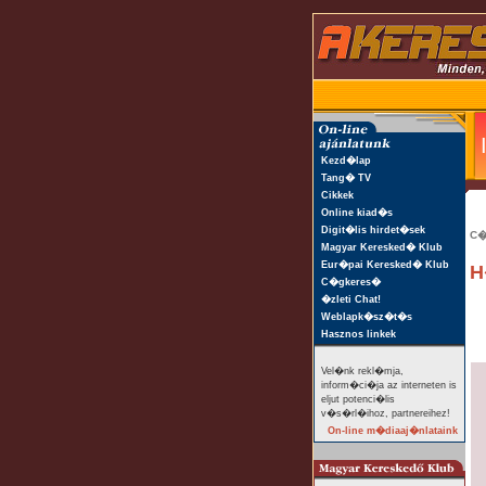
Kezd�lap
Tang� TV
Cikkek
Online kiad�s
Digit�lis hirdet�sek
C�
Magyar Keresked� Klub
Eur�pai Keresked� Klub
H
C�gkeres�
�zleti Chat!
Weblapk�sz�t�s
Hasznos linkek
Vel�nk rekl�mja,
inform�ci�ja az interneten is
eljut potenci�lis
v�s�rl�ihoz, partnereihez!
On-line m�diaaj�nlataink