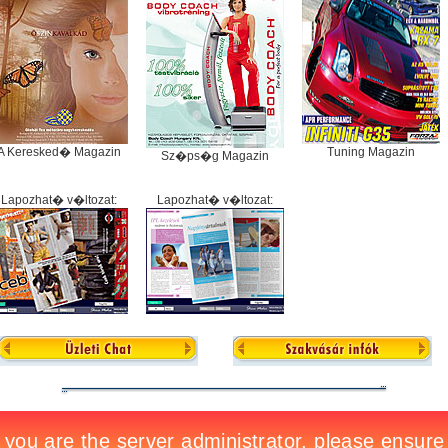
A Keresked� Magazin
Tuning Magazin
Sz�ps�g Magazin
Lapozhat� v�ltozat:
Lapozhat� v�ltozat: