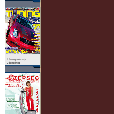
A Tuning weblapja
Médiaajánlat