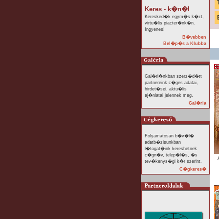
Keres - k�n�l
Keresked�k egym�s k�zt,
virtu�lis piacter�nk�n.
Ingyenes!
B�vebben
Bel�p�s a Klubba
Gal�ri�nkban szerz�d�tt
partnereink c�ges adatai,
hirdet�sei, aktu�lis
aj�nlatai jelennek meg.
Gal�ria
Folyamatosan b�v�l�
adatb�zisunkban
l�togat�ink kereshetnek
c�gn�v, telep�l�s, �s
tev�kenys�gi k�r szerint.
C�gkeres�