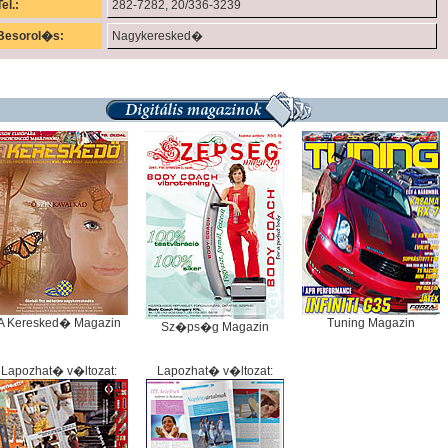
Tel.:
282-7282, 20/336-3239
Besorol�s:
Nagykeresked�
A Keresked� Magazin
Tuning Magazin
Sz�ps�g Magazin
Lapozhat� v�ltozat:
Lapozhat� v�ltozat: