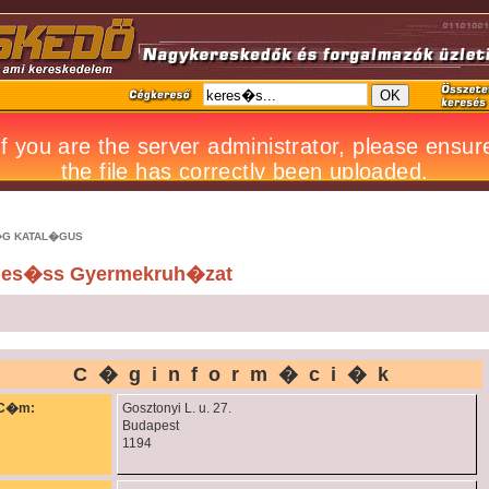
G KATAL�GUS
des�ss Gyermekruh�zat
C�ginform�ci�k
C�m:
Gosztonyi L. u. 27.
Budapest
1194