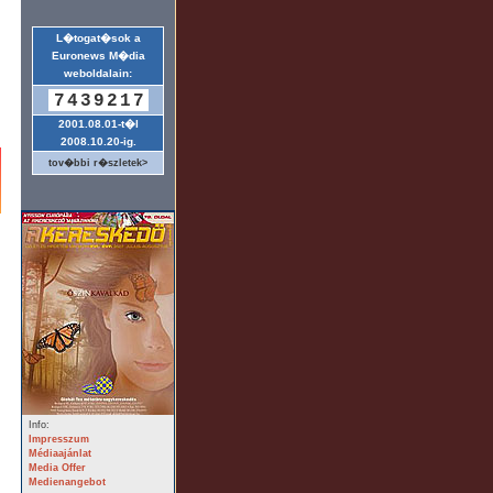
L�togat�sok a
Euronews M�dia
weboldalain:
7439217
2001.08.01-t�l
2008.10.20-ig.
tov�bbi r�szletek>
Info:
Impresszum
Médiaajánlat
Media Offer
Medienangebot