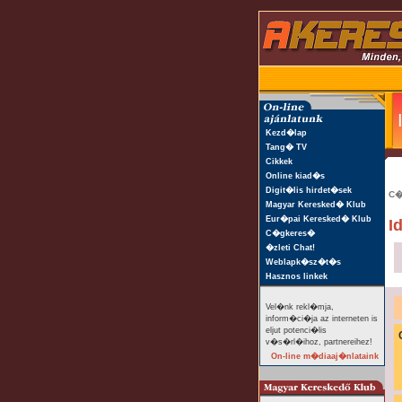
Kezd�lap
Tang� TV
Cikkek
Online kiad�s
Digit�lis hirdet�sek
C�
Magyar Keresked� Klub
Eur�pai Keresked� Klub
I
C�gkeres�
�zleti Chat!
Weblapk�sz�t�s
Hasznos linkek
Vel�nk rekl�mja,
inform�ci�ja az interneten is
eljut potenci�lis
v�s�rl�ihoz, partnereihez!
On-line m�diaaj�nlataink