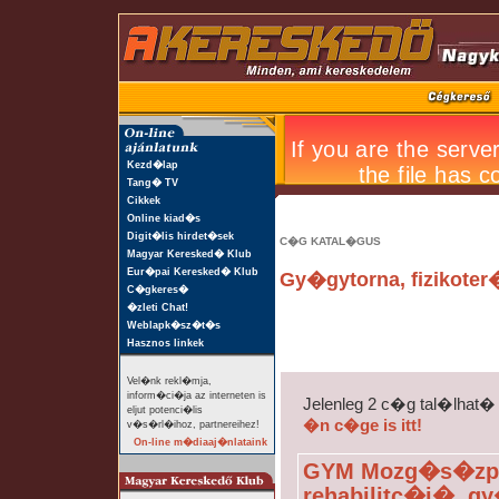
Kezd�lap
Tang� TV
Cikkek
Online kiad�s
Digit�lis hirdet�sek
C�G KATAL�GUS
Magyar Keresked� Klub
Eur�pai Keresked� Klub
Gy�gytorna, fizikoter
C�gkeres�
�zleti Chat!
Weblapk�sz�t�s
Hasznos linkek
Vel�nk rekl�mja,
inform�ci�ja az interneten is
Jelenleg 2 c�g tal�lhat�
eljut potenci�lis
�n c�ge is itt!
v�s�rl�ihoz, partnereihez!
On-line m�diaaj�nlataink
GYM Mozg�s�zpon
rehabilitc�i�, 