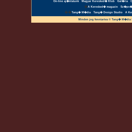
On-line aj�nlatunk
Magyar Keresked� Klub
Gal�ria
�
A Keresked� magazin
Sz�ps�
��
Tang� M�dia
Tang� Design Studio
A Ke
Minden jog fenntartva © Tang� M�dia 