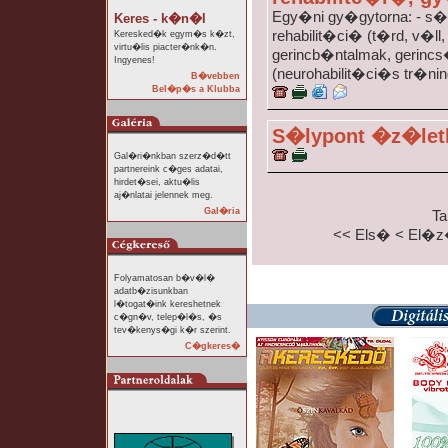
Egy�ni gy�gytorna: - s
Keres - k�n�l
rehabilit�ci� (t�rd, v�ll
Keresked�k egym�s k�zt,
virtu�lis piacter�nk�n.
gerincb�ntalmak, gerincs�
Ingyenes!
(neurohabilit�ci�s tr�nin
B�vebben
Bel�p�s a Klubba
S�lypont �z�letk
Gal�ri�nkban szerz�d�tt
partnereink c�ges adatai,
hirdet�sei, aktu�lis
aj�nlatai jelennek meg.
Gal�ria
Ta
<< Els�
< El�
Folyamatosan b�v�l�
adatb�zisunkban
l�togat�ink kereshetnek
c�gn�v, telep�l�s, �s
tev�kenys�gi k�r szerint.
C�gkeres�