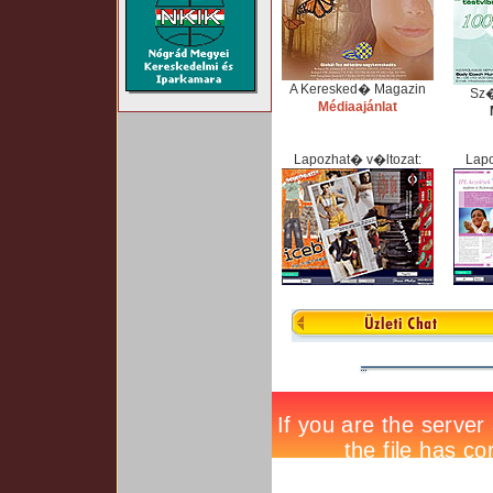
A Keresked� Magazin
Sz
Médiaajánlat
Lapozhat� v�ltozat:
Lapo