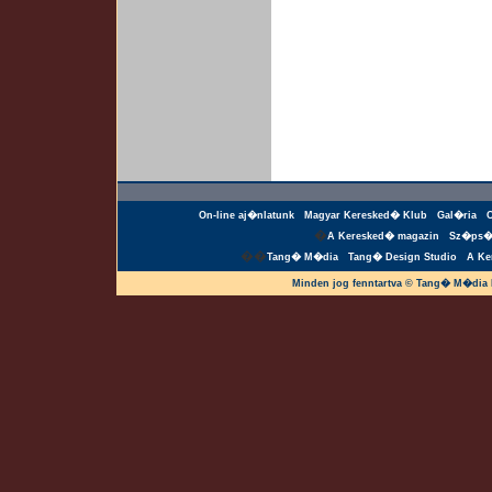
On-line aj�nlatunk
Magyar Keresked� Klub
Gal�ria
�
A Keresked� magazin
Sz�ps�
��
Tang� M�dia
Tang� Design Studio
A Ke
Minden jog fenntartva © Tang� M�dia 