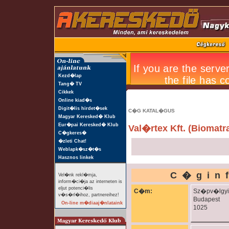
Kezd�lap
Tang� TV
Cikkek
Online kiad�s
Digit�lis hirdet�sek
C�G KATAL�GUS
Magyar Keresked� Klub
Eur�pai Keresked� Klub
Val�rtex Kft. (Biomatr
C�gkeres�
�zleti Chat!
Weblapk�sz�t�s
Hasznos linkek
C�gin
Vel�nk rekl�mja,
inform�ci�ja az interneten is
eljut potenci�lis
C�m:
Sz�pv�lgyi 
v�s�rl�ihoz, partnereihez!
Budapest
On-line m�diaaj�nlataink
1025