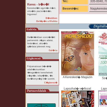
Tel.:
335-0040, 7
Keres - k�n�l
Keresked�k egym�s k�zt,
Besorol�s:
Nagykeresk
virtu�lis piacter�nk�n.
Ingyenes!
B�vebben
Bel�p�s a Klubba
Gal�ri�nkban szerz�d�tt
partnereink c�ges adatai,
hirdet�sei, aktu�lis
aj�nlatai jelennek meg.
Gal�ria
Folyamatosan b�v�l�
adatb�zisunkban
l�togat�ink kereshetnek
c�gn�v, telep�l�s, �s
A Keresked� Magazin
Sz
tev�kenys�gi k�r szerint.
C�gkeres�
Lapozhat� v�ltozat:
Lapo