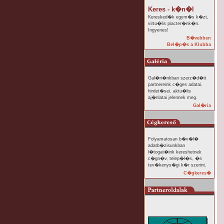
Keres - k�n�l
Keresked�k egym�s k�zt,
virtu�lis piacter�nk�n.
Ingyenes!
B�vebben
Bel�p�s a Klubba
Gal�ri�nkban szerz�d�tt
partnereink c�ges adatai,
hirdet�sei, aktu�lis
aj�nlatai jelennek meg.
Gal�ria
Folyamatosan b�v�l�
adatb�zisunkban
l�togat�ink kereshetnek
c�gn�v, telep�l�s, �s
tev�kenys�gi k�r szerint.
C�gkeres�