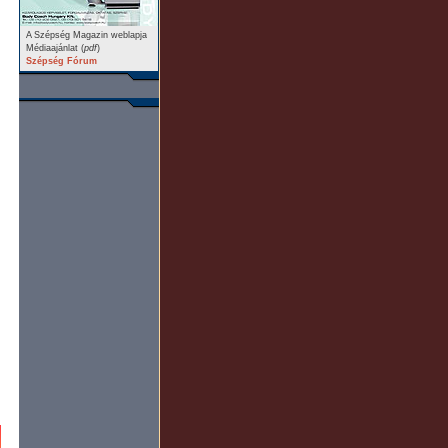
A Szépség Magazin weblapja
Médiaajánlat (
pdf
)
Szépség Fórum