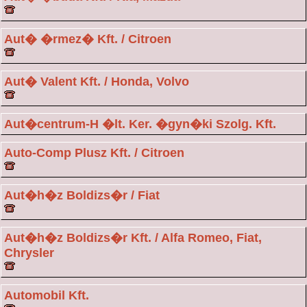
Aut� �rmez� Kft. / Citroen
Aut� Valent Kft. / Honda, Volvo
Aut�centrum-H �lt. Ker. �gyn�ki Szolg. Kft.
Auto-Comp Plusz Kft. / Citroen
Aut�h�z Boldizs�r / Fiat
Aut�h�z Boldizs�r Kft. / Alfa Romeo, Fiat,
Chrysler
Automobil Kft.