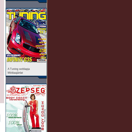
A Tuning weblapja
Médiaajánlat