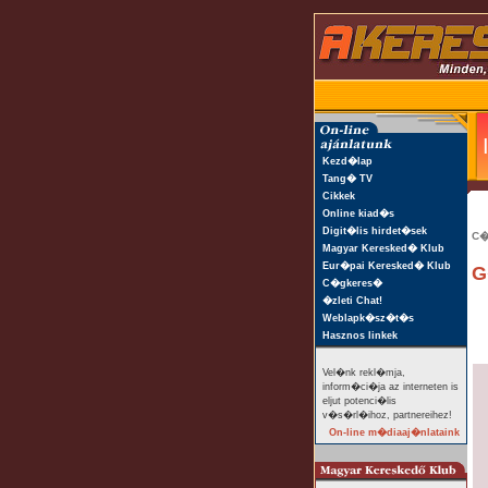
Kezd�lap
Tang� TV
Cikkek
Online kiad�s
Digit�lis hirdet�sek
C�
Magyar Keresked� Klub
Eur�pai Keresked� Klub
G
C�gkeres�
�zleti Chat!
Weblapk�sz�t�s
Hasznos linkek
Vel�nk rekl�mja,
inform�ci�ja az interneten is
eljut potenci�lis
v�s�rl�ihoz, partnereihez!
On-line m�diaaj�nlataink