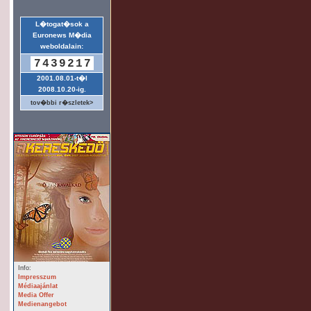
L�togat�sok a
Euronews M�dia
weboldalain:
7439217
2001.08.01-t�l
2008.10.20-ig.
tov�bbi r�szletek>
Info:
Impresszum
Médiaajánlat
Media Offer
Medienangebot