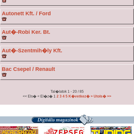
Autonett Kft. / Ford
Aut�-Robi Ker. Bt.
Aut�-Szentmih�ly Kft.
Bac Csepel / Renault
Tal�latok 1 - 20 / 85
<< Els�
< El�z�
1
2
3
4
5
K�vetkez� >
Utols� >>