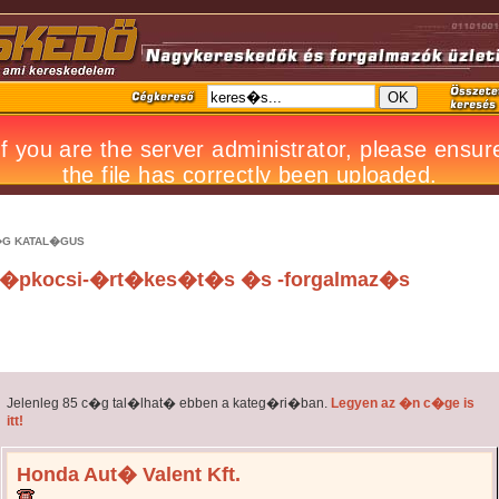
G KATAL�GUS
�pkocsi-�rt�kes�t�s �s -forgalmaz�s
Jelenleg 85 c�g tal�lhat� ebben a kateg�ri�ban.
Legyen az �n c�ge is
itt!
Honda Aut� Valent Kft.