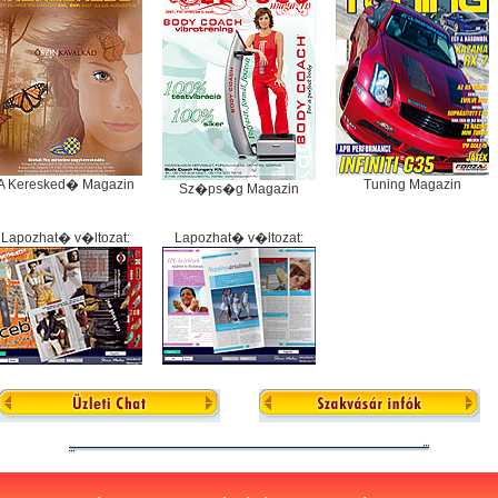
A Keresked� Magazin
Tuning Magazin
Sz�ps�g Magazin
Lapozhat� v�ltozat:
Lapozhat� v�ltozat: