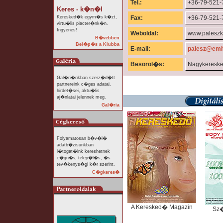
Tel.:
+36-79-521-
Keres - k�n�l
Keresked�k egym�s k�zt,
Fax:
+36-79-521-
virtu�lis piacter�nk�n.
Ingyenes!
Weboldal:
www.paleszkf
B�vebben
Bel�p�s a Klubba
E-mail:
palesz@emit
Besorol�s:
Nagykeresk
Gal�ri�nkban szerz�d�tt
partnereink c�ges adatai,
hirdet�sei, aktu�lis
aj�nlatai jelennek meg.
Gal�ria
Folyamatosan b�v�l�
adatb�zisunkban
l�togat�ink kereshetnek
c�gn�v, telep�l�s, �s
tev�kenys�gi k�r szerint.
C�gkeres�
A Keresked� Magazin
Sz