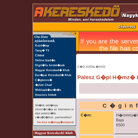
Kezd�lap
Tang� TV
Cikkek
Online kiad�s
Digit�lis hirdet�sek
C�G KATAL�GUS
Magyar Keresked� Klub
Eur�pai Keresked� Klub
Palesz G�pi H�mz� K
C�gkeres�
�zleti Chat!
Weblapk�sz�t�s
Hasznos linkek
C�gin
Vel�nk rekl�mja,
inform�ci�ja az interneten is
eljut potenci�lis
C�m:
H�romny�l u
v�s�rl�ihoz, partnereihez!
Baja
On-line m�diaaj�nlataink
6500