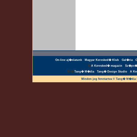
On-line aj�nlatunk
Magyar Keresked� Klub
Gal�ria
�
A Keresked� magazin
Sz�ps�
��
Tang� M�dia
Tang� Design Studio
A Ke
Minden jog fenntartva © Tang� M�dia 