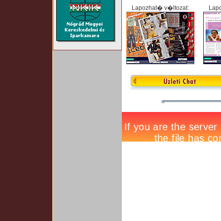
Lapozhat� v�ltozat:
Lapo