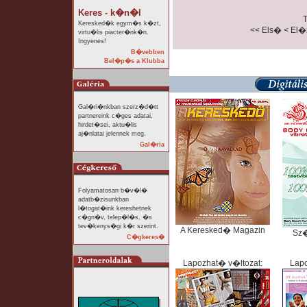
Keres - k�n�l
T
Keresked�k egym�s k�zt,
<< Els�
< El
virtu�lis piacter�nk�n.
Ingyenes!
B�vebben
Bel�p�s a Klubba
Gal�ri�nkban szerz�d�tt
partnereink c�ges adatai,
hirdet�sei, aktu�lis
aj�nlatai jelennek meg.
Gal�ria
Folyamatosan b�v�l�
adatb�zisunkban
l�togat�ink kereshetnek
c�gn�v, telep�l�s, �s
tev�kenys�gi k�r szerint.
A Keresked� Magazin
Sz
C�gkeres�
Lapozhat� v�ltozat:
Lapo