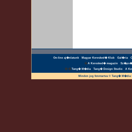
On-line aj�nlatunk
Magyar Keresked� Klub
Gal�ria
�
A Keresked� magazin
Sz�ps�
��
Tang� M�dia
Tang� Design Studio
A Ke
Minden jog fenntartva © Tang� M�dia 