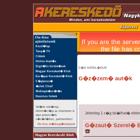
Kezd�lap
Tang� TV
Cikkek
Online kiad�s
Digit�lis hirdet�sek
C�G KATAL�GUS
Magyar Keresked� Klub
Eur�pai Keresked� Klub
G�z�zem� aut�k
C�gkeres�
�zleti Chat!
Weblapk�sz�t�s
Hasznos linkek
Vel�nk rekl�mja,
inform�ci�ja az interneten is
Jelenleg 1 c�g tal�lhat� ebb
eljut potenci�lis
v�s�rl�ihoz, partnereihez!
G�zaut� Szerel� B
On-line m�diaaj�nlataink