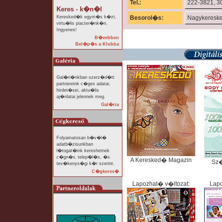
Tel.:
222-3821, 3
Keres - k�n�l
Keresked�k egym�s k�zt,
Besorol�s:
Nagykeresk
virtu�lis piacter�nk�n.
Ingyenes!
B�vebben
Bel�p�s a Klubba
Gal�ri�nkban szerz�d�tt
partnereink c�ges adatai,
hirdet�sei, aktu�lis
aj�nlatai jelennek meg.
Gal�ria
Folyamatosan b�v�l�
adatb�zisunkban
l�togat�ink kereshetnek
c�gn�v, telep�l�s, �s
A Keresked� Magazin
Sz
tev�kenys�gi k�r szerint.
C�gkeres�
Lapozhat� v�ltozat:
Lapo