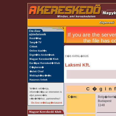
Kezd�lap
Tang� TV
Cikkek
Online kiad�s
Digit�lis hirdet�sek
C�G KATAL�GUS
Magyar Keresked� Klub
Eur�pai Keresked� Klub
Laksmi Kft.
C�gkeres�
�zleti Chat!
Weblapk�sz�t�s
Hasznos linkek
C�gin
Vel�nk rekl�mja,
inform�ci�ja az interneten is
eljut potenci�lis
C�m:
Bolg�rkert�
v�s�rl�ihoz, partnereihez!
Budapest
On-line m�diaaj�nlataink
1148