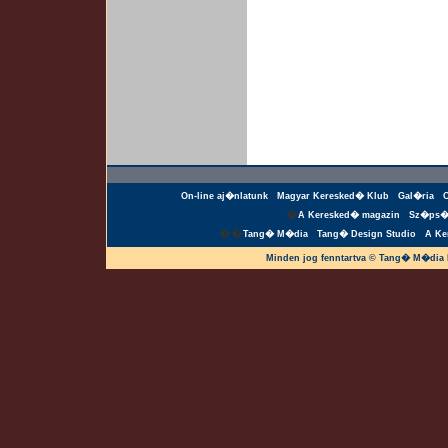
On-line aj�nlatunk
Magyar Keresked� Klub
Gal�ria
�
A Keresked� magazin
Sz�ps�
��
Tang� M�dia
Tang� Design Studio
A Ke
Minden jog fenntartva © Tang� M�dia 