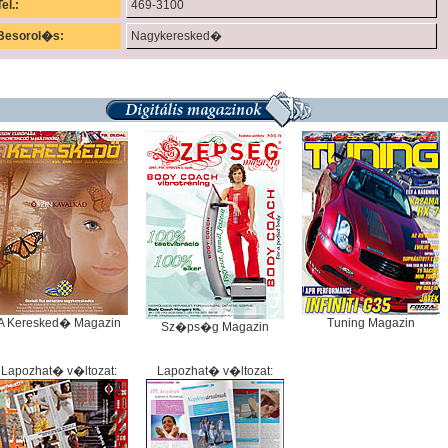
Tel.:
469-3100
Besorol�s:
Nagykeresked�
A Keresked� Magazin
Tuning Magazin
Sz�ps�g Magazin
Lapozhat� v�ltozat:
Lapozhat� v�ltozat: