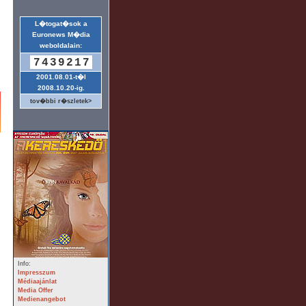
L�togat�sok a
Euronews M�dia
weboldalain:
7439217
2001.08.01-t�l
2008.10.20-ig.
tov�bbi r�szletek>
Info:
Impresszum
Médiaajánlat
Media Offer
Medienangebot