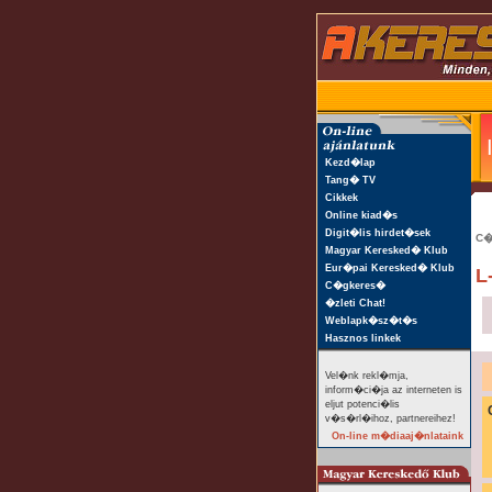
Kezd�lap
Tang� TV
Cikkek
Online kiad�s
Digit�lis hirdet�sek
C�
Magyar Keresked� Klub
Eur�pai Keresked� Klub
L
C�gkeres�
�zleti Chat!
Weblapk�sz�t�s
Hasznos linkek
Vel�nk rekl�mja,
inform�ci�ja az interneten is
eljut potenci�lis
v�s�rl�ihoz, partnereihez!
On-line m�diaaj�nlataink