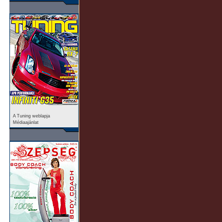
A Tuning weblapja
Médiaajánlat