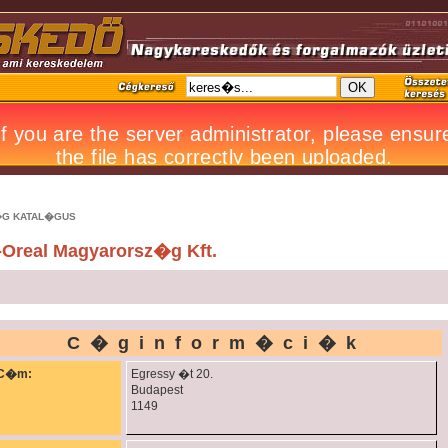
G KATAL�GUS
-Oreal Magyarorsz�g Kft.
C�ginform�ci�k
C�m:
Egressy �t 20.
Budapest
1149