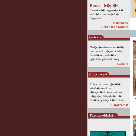
Keres - k�n�l
Keresked�k egym�s k�zt,
virtu�lis piacter�nk�n.
Ingyenes!
B�vebben
Bel�p�s a Klubba
Gal�ri�nkban szerz�d�tt
partnereink c�ges adatai,
hirdet�sei, aktu�lis
aj�nlatai jelennek meg.
Gal�ria
Folyamatosan b�v�l�
adatb�zisunkban
l�togat�ink kereshetnek
c�gn�v, telep�l�s, �s
tev�kenys�gi k�r szerint.
C�gkeres�