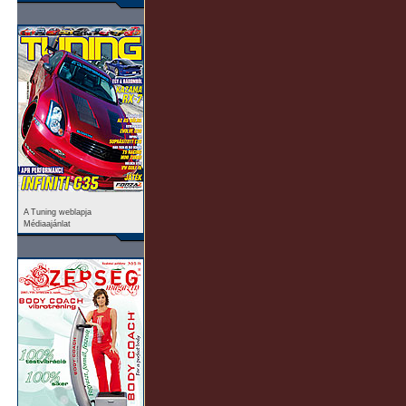
A Tuning weblapja
Médiaajánlat