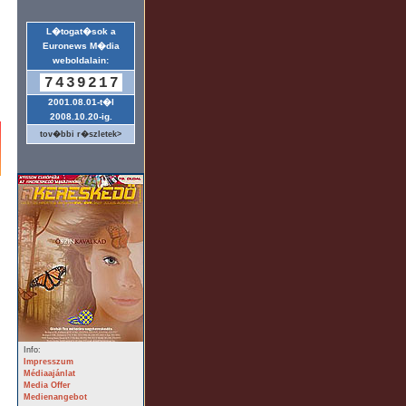
L�togat�sok a
Euronews M�dia
weboldalain:
7439217
2001.08.01-t�l
2008.10.20-ig.
tov�bbi r�szletek>
Info:
Impresszum
Médiaajánlat
Media Offer
Medienangebot