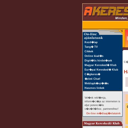
Kezd�lap
Tang� TV
Cikkek
Online kiad�s
Digit�lis hirdet�sek
C�
Magyar Keresked� Klub
Eur�pai Keresked� Klub
H
C�gkeres�
�zleti Chat!
Weblapk�sz�t�s
Hasznos linkek
Vel�nk rekl�mja,
inform�ci�ja az interneten is
eljut potenci�lis
v�s�rl�ihoz, partnereihez!
On-line m�diaaj�nlataink