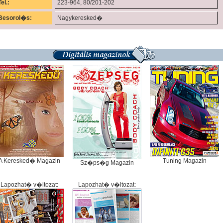
Tel.:
223-964, 80/201-202
Besorol�s:
Nagykeresked�
A Keresked� Magazin
Tuning Magazin
Sz�ps�g Magazin
Lapozhat� v�ltozat:
Lapozhat� v�ltozat: