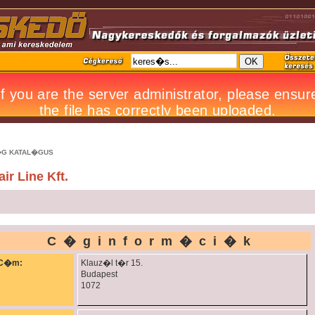
G KATAL�GUS
air Line Kft.
C�ginform�ci�k
C�m:
Klauz�l t�r 15.
Budapest
1072