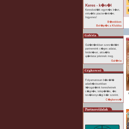
Keres - k�n�l
Keresked�k egym�s k�zt,
virtu�lis piacter�nk�n.
Ingyenes!
B�vebben
Bel�p�s a Klubba
Gal�ri�nkban szerz�d�tt
partnereink c�ges adatai,
hirdet�sei, aktu�lis
aj�nlatai jelennek meg.
Gal�ria
Folyamatosan b�v�l�
adatb�zisunkban
l�togat�ink kereshetnek
c�gn�v, telep�l�s, �s
tev�kenys�gi k�r szerint.
C�gkeres�