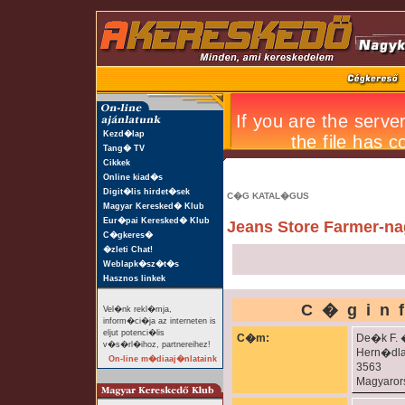
Kezd�lap
Tang� TV
Cikkek
Online kiad�s
Digit�lis hirdet�sek
C�G KATAL�GUS
Magyar Keresked� Klub
Eur�pai Keresked� Klub
Jeans Store Farmer-n
C�gkeres�
�zleti Chat!
Weblapk�sz�t�s
Hasznos linkek
C�gin
Vel�nk rekl�mja,
inform�ci�ja az interneten is
eljut potenci�lis
C�m:
De�k F. �
v�s�rl�ihoz, partnereihez!
Hern�dl
On-line m�diaaj�nlataink
3563
Magyaro