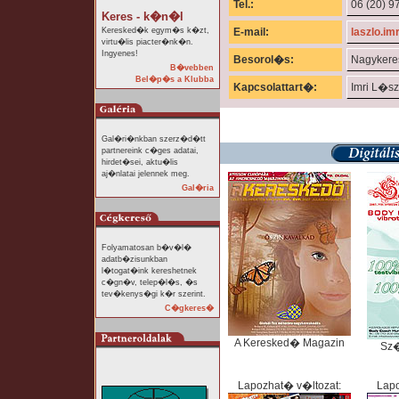
Tel.:
06 (20) 9
Keres - k�n�l
Keresked�k egym�s k�zt,
E-mail:
laszlo.im
virtu�lis piacter�nk�n.
Ingyenes!
Besorol�s:
Nagyker
B�vebben
Bel�p�s a Klubba
Kapcsolattart�:
Imri L�s
Gal�ri�nkban szerz�d�tt
partnereink c�ges adatai,
hirdet�sei, aktu�lis
aj�nlatai jelennek meg.
Gal�ria
Folyamatosan b�v�l�
adatb�zisunkban
l�togat�ink kereshetnek
c�gn�v, telep�l�s, �s
tev�kenys�gi k�r szerint.
C�gkeres�
A Keresked� Magazin
Sz
Lapozhat� v�ltozat:
Lapo