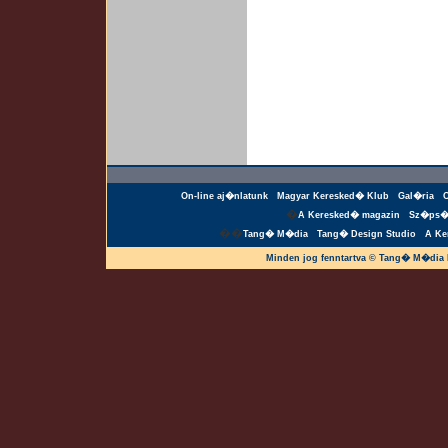
On-line aj�nlatunk
Magyar Keresked� Klub
Gal�ria
�
A Keresked� magazin
Sz�ps�
��
Tang� M�dia
Tang� Design Studio
A Ke
Minden jog fenntartva © Tang� M�dia 