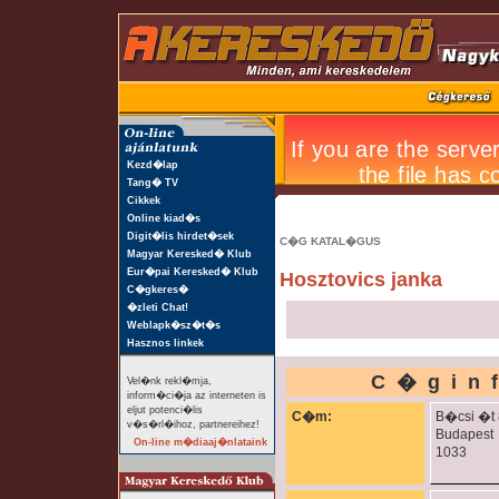
Kezd�lap
Tang� TV
Cikkek
Online kiad�s
Digit�lis hirdet�sek
C�G KATAL�GUS
Magyar Keresked� Klub
Eur�pai Keresked� Klub
Hosztovics janka
C�gkeres�
�zleti Chat!
Weblapk�sz�t�s
Hasznos linkek
C�gin
Vel�nk rekl�mja,
inform�ci�ja az interneten is
eljut potenci�lis
C�m:
B�csi �t 
v�s�rl�ihoz, partnereihez!
Budapest
On-line m�diaaj�nlataink
1033