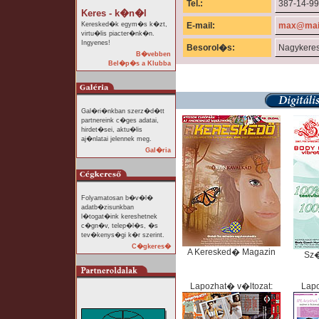
Tel.:
387-14-99
Keres - k�n�l
Keresked�k egym�s k�zt,
E-mail:
max@mail
virtu�lis piacter�nk�n.
Ingyenes!
Besorol�s:
Nagykere
B�vebben
Bel�p�s a Klubba
Gal�ri�nkban szerz�d�tt
partnereink c�ges adatai,
hirdet�sei, aktu�lis
aj�nlatai jelennek meg.
Gal�ria
Folyamatosan b�v�l�
adatb�zisunkban
l�togat�ink kereshetnek
c�gn�v, telep�l�s, �s
tev�kenys�gi k�r szerint.
C�gkeres�
A Keresked� Magazin
Sz
Lapozhat� v�ltozat:
Lapo