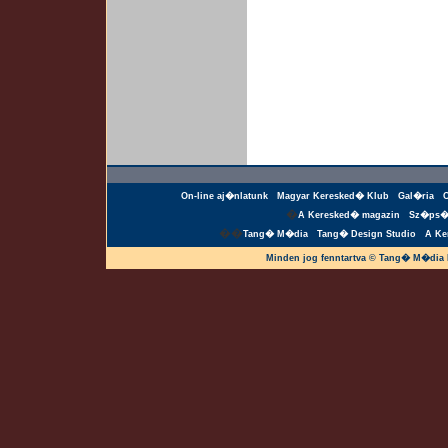
On-line aj�nlatunk
Magyar Keresked� Klub
Gal�ria
�
A Keresked� magazin
Sz�ps�
��
Tang� M�dia
Tang� Design Studio
A Ke
Minden jog fenntartva © Tang� M�dia 