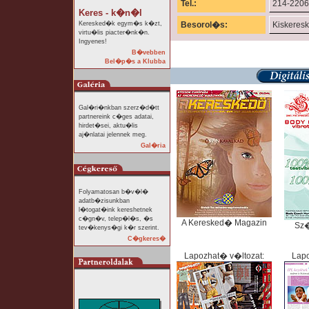
Tel.:
214-2206
Keres - k�n�l
Keresked�k egym�s k�zt,
Besorol�s:
Kiskeres
virtu�lis piacter�nk�n.
Ingyenes!
B�vebben
Bel�p�s a Klubba
Gal�ri�nkban szerz�d�tt
partnereink c�ges adatai,
hirdet�sei, aktu�lis
aj�nlatai jelennek meg.
Gal�ria
Folyamatosan b�v�l�
adatb�zisunkban
l�togat�ink kereshetnek
c�gn�v, telep�l�s, �s
A Keresked� Magazin
Sz
tev�kenys�gi k�r szerint.
C�gkeres�
Lapozhat� v�ltozat:
Lapo