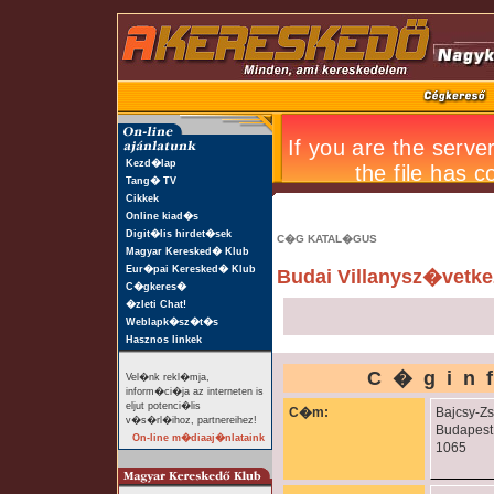
Kezd�lap
Tang� TV
Cikkek
Online kiad�s
Digit�lis hirdet�sek
C�G KATAL�GUS
Magyar Keresked� Klub
Eur�pai Keresked� Klub
Budai Villanysz�vetke
C�gkeres�
�zleti Chat!
Weblapk�sz�t�s
Hasznos linkek
C�gin
Vel�nk rekl�mja,
inform�ci�ja az interneten is
eljut potenci�lis
C�m:
Bajcsy-Zs
v�s�rl�ihoz, partnereihez!
Budapest
On-line m�diaaj�nlataink
1065