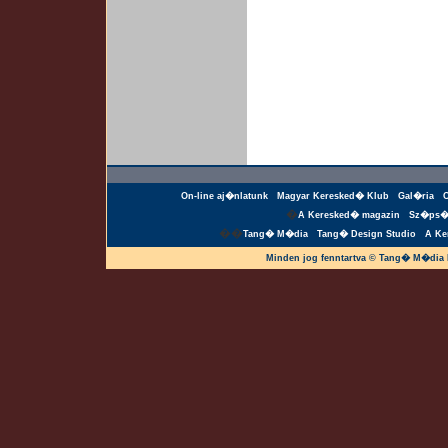
On-line aj�nlatunk
Magyar Keresked� Klub
Gal�ria
�
A Keresked� magazin
Sz�ps�
��
Tang� M�dia
Tang� Design Studio
A Ke
Minden jog fenntartva © Tang� M�dia 