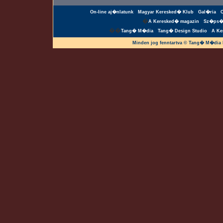
On-line aj�nlatunk
Magyar Keresked� Klub
Gal�ria
�
A Keresked� magazin
Sz�ps�
��
Tang� M�dia
Tang� Design Studio
A Ke
Minden jog fenntartva © Tang� M�dia 