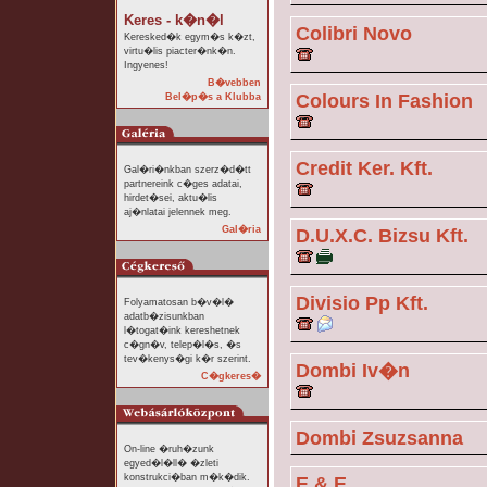
Keres - k�n�l
Colibri Novo
Keresked�k egym�s k�zt,
virtu�lis piacter�nk�n.
Ingyenes!
B�vebben
Colours In Fashion
Bel�p�s a Klubba
Credit Ker. Kft.
Gal�ri�nkban szerz�d�tt
partnereink c�ges adatai,
hirdet�sei, aktu�lis
aj�nlatai jelennek meg.
Gal�ria
D.U.X.C. Bizsu Kft.
Divisio Pp Kft.
Folyamatosan b�v�l�
adatb�zisunkban
l�togat�ink kereshetnek
c�gn�v, telep�l�s, �s
tev�kenys�gi k�r szerint.
Dombi Iv�n
C�gkeres�
Dombi Zsuzsanna
On-line �ruh�zunk
egyed�l�ll� �zleti
konstrukci�ban m�k�dik.
E & E