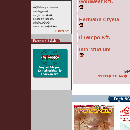
Goldwear Kft.
V�llaljuk partnereink
weblapjainak
megtervez�s�t,
Hermann Crystal
elk�sz�t�s�t,
elhelyez�s�t
webszerver�nk�n.
B�vebben
Il Tempo Kft.
Interstudium
Tal�
<< Els�
< El�z�
1