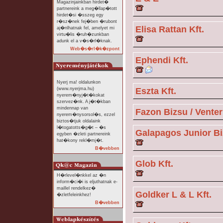
Magazinjainkban hirdet�
partnereink a meg�llap�tott
hirdet�si �sszeg egy
r�sz�nek fej�ben �rubont
Elisa Rattan Kft.
aj�nlhatnak fel, amelyet mi
virtu�lis �ruh�zunkban
adunk el a v�s�rl�knak.
Web�s�rl�k�zpont
Ephendi Kft.
Nyerj ma! oldalunkon
(www.nyerjma.hu)
Eszta Kft.
nyerem�nyj�t�kokat
szervez�nk. A j�t�kban
mindennap van
Fazon Bizsu / Venter
nyerem�nysorsol�s, ezzel
biztos�tjuk oldalaink
l�togatotts�g�t – �s
Galapagos Junior B
egyben �zleti partnereink
hat�kony rekl�mj�t.
B�vebben
Glob Kft.
H�rlevel�nkkel az �n
inform�ci�i is eljuthatnak e-
maillel rendelkez�
Goldker L & L Kft.
�zletfeleinkhez!
B�vebben