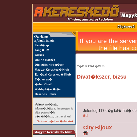
Kezd�lap
Tang� TV
Cikkek
Online kiad�s
Digit�lis hirdet�sek
C�G KATAL�GUS
Magyar Keresked� Klub
Eur�pai Keresked� Klub
Divat�kszer, bizsu
C�gkeres�
�zleti Chat!
Weblapk�sz�t�s
Hasznos linkek
Vel�nk rekl�mja,
inform�ci�ja az interneten is
Jelenleg 117 c�g tal�lhat� e
eljut potenci�lis
itt!
v�s�rl�ihoz, partnereihez!
On-line m�diaaj�nlataink
City Bijoux