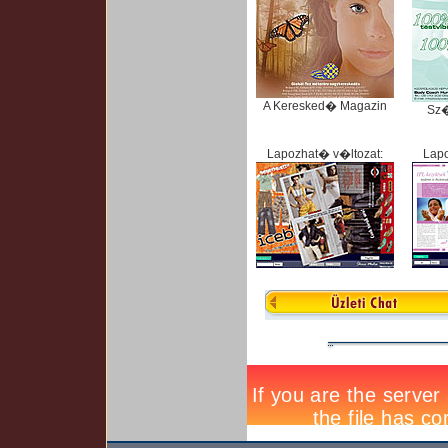
A Keresked� Magazin
Sz
Lapozhat� v�ltozat:
Lapo