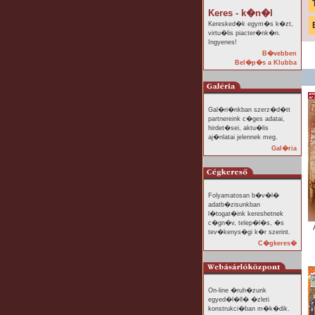
Keres - k�n�l
Keresked�k egym�s k�zt,
virtu�lis piacter�nk�n.
Ingyenes!
B�vebben
Bel�p�s a Klubba
Gal�ri�nkban szerz�d�tt
partnereink c�ges adatai,
hirdet�sei, aktu�lis
aj�nlatai jelennek meg.
Gal�ria
Folyamatosan b�v�l�
adatb�zisunkban
l�togat�ink kereshetnek
c�gn�v, telep�l�s, �s
tev�kenys�gi k�r szerint.
C�gkeres�
On-line �ruh�zunk
egyed�l�ll� �zleti
konstrukci�ban m�k�dik.