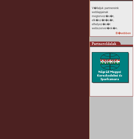
V�llaljuk partnereink
weblapjainak
megtervez�s�t,
elk�sz�t�s�t,
elhelyez�s�t
webszerver�nk�n.
B�vebben