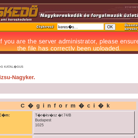
G KATAL�GUS
izsu-Nagyker.
C�ginform�ci�k
C�m:
T�r�kv�sz �t 74/B
Budapest
1025