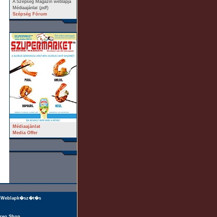
A Szépség Magazin weblapja
Médiaajánlat (
pdf
)
Szépség Fórum
Médiaajánlat
Media Offer
Weblapk�sz�t�s
reo Shop