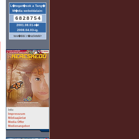
L�togat�sok a Tang�
M�dia weboldalain:
6828754
2001.08.01-t�l
2008.04.03-ig.
tov�bbi r�szletek>
Info:
Impresszum
Médiaajánlat
Media Offer
Medienangebot