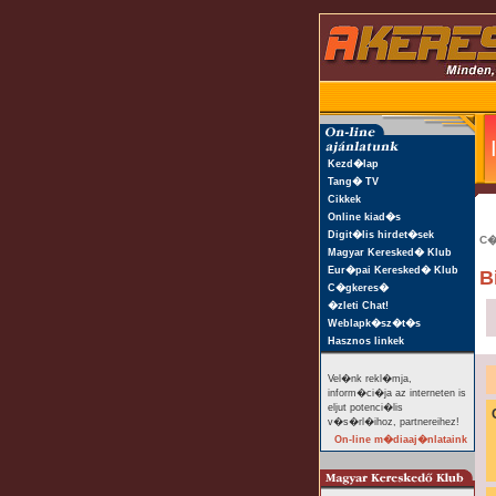
Kezd�lap
Tang� TV
Cikkek
Online kiad�s
Digit�lis hirdet�sek
C�
Magyar Keresked� Klub
Eur�pai Keresked� Klub
B
C�gkeres�
�zleti Chat!
Weblapk�sz�t�s
Hasznos linkek
Vel�nk rekl�mja,
inform�ci�ja az interneten is
eljut potenci�lis
v�s�rl�ihoz, partnereihez!
On-line m�diaaj�nlataink