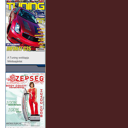
A Tuning weblapja
Médiaajánlat