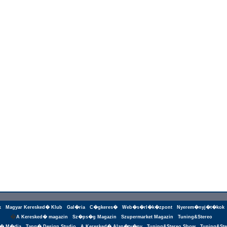
k
Magyar Keresked� Klub
Gal�ria
C�gkeres�
Web�s�rl�k�zpont
Nyerem�nyj�t�kok
�
A Keresked� magazin
Sz�ps�g Magazin
Szupermarket Magazin
Tuning&Stereo
g� M�dia
Tang� Design Studio
A Keresked� Alap�tv�ny
Tuning&Stereo Show
Tuning&Ste