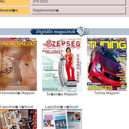
Tel.:
275-0115
Besorol�s:
Nagykeresked�
A Keresked� Magazin
Tuning Magazin
Sz�ps�g Magazin
Lapozhat� v�ltozat:
Lapozhat� v�ltozat: