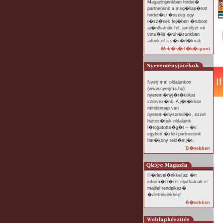
Magazinjainkban hirdet�
partnereink a meg�llap�tott
hirdet�si �sszeg egy
r�sz�nek fej�ben �rubont
aj�nlhatnak fel, amelyet mi
virtu�lis �ruh�zunkban
adunk el a v�s�rl�knak.
Web�s�rl�k�zpont
Nyerj ma! oldalunkon
(www.nyerjma.hu)
nyerem�nyj�t�kokat
szervez�nk. A j�t�kban
mindennap van
nyerem�nysorsol�s, ezzel
biztos�tjuk oldalaink
l�togatotts�g�t – �s
egyben �zleti partnereink
hat�kony rekl�mj�t.
B�vebben
H�rlevel�nkkel az �n
inform�ci�i is eljuthatnak e-
maillel rendelkez�
�zletfeleinkhez!
B�vebben