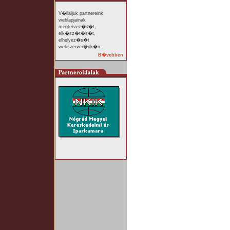
V�llaljuk partnereink
weblapjainak
megtervez�s�t,
elk�sz�t�s�t,
elhelyez�s�t
webszerver�nk�n.
B�vebben