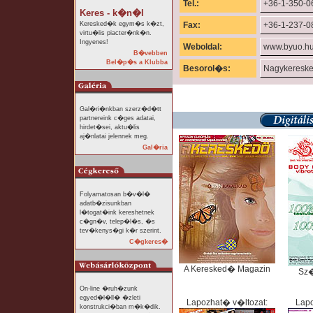
Tel.:
+36-1-350-0
Keres - k�n�l
Keresked�k egym�s k�zt,
Fax:
+36-1-237-0
virtu�lis piacter�nk�n.
Ingyenes!
Weboldal:
www.byuo.hu
B�vebben
Bel�p�s a Klubba
Besorol�s:
Nagykeresk
Gal�ri�nkban szerz�d�tt
partnereink c�ges adatai,
hirdet�sei, aktu�lis
aj�nlatai jelennek meg.
Gal�ria
Folyamatosan b�v�l�
adatb�zisunkban
l�togat�ink kereshetnek
c�gn�v, telep�l�s, �s
tev�kenys�gi k�r szerint.
C�gkeres�
A Keresked� Magazin
Sz
On-line �ruh�zunk
egyed�l�ll� �zleti
Lapozhat� v�ltozat:
Lapo
konstrukci�ban m�k�dik.