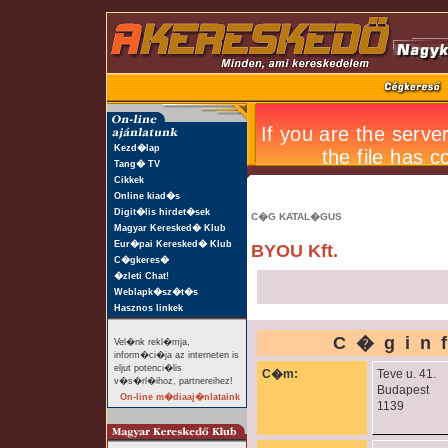
Kezd�lap
Tang� TV
Cikkek
Online kiad�s
Digit�lis hirdet�sek
C�G KATAL�GUS
Magyar Keresked� Klub
Eur�pai Keresked� Klub
BYOU Kft.
C�gkeres�
�zleti Chat!
Weblapk�sz�t�s
Hasznos linkek
C�gin
Vel�nk rekl�mja,
inform�ci�ja az interneten is
eljut potenci�lis
C�m:
Teve u. 41.
v�s�rl�ihoz, partnereihez!
Budapest
On-line m�diaaj�nlataink
1139