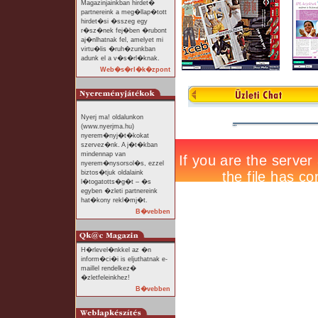
Magazinjainkban hirdet�
partnereink a meg�llap�tott
hirdet�si �sszeg egy
r�sz�nek fej�ben �rubont
aj�nlhatnak fel, amelyet mi
virtu�lis �ruh�zunkban
adunk el a v�s�rl�knak.
Web�s�rl�k�zpont
Nyerj ma! oldalunkon
(www.nyerjma.hu)
nyerem�nyj�t�kokat
szervez�nk. A j�t�kban
mindennap van
nyerem�nysorsol�s, ezzel
biztos�tjuk oldalaink
l�togatotts�g�t – �s
egyben �zleti partnereink
hat�kony rekl�mj�t.
B�vebben
H�rlevel�nkkel az �n
inform�ci�i is eljuthatnak e-
maillel rendelkez�
�zletfeleinkhez!
B�vebben