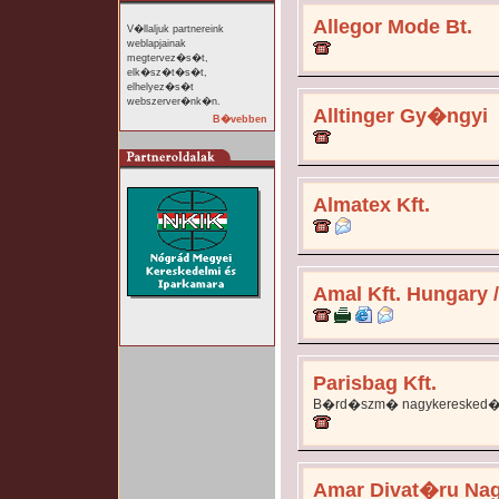
Allegor Mode Bt.
V�llaljuk partnereink
weblapjainak
megtervez�s�t,
elk�sz�t�s�t,
elhelyez�s�t
webszerver�nk�n.
Alltinger Gy�ngyi
B�vebben
Almatex Kft.
Amal Kft. Hungary 
Parisbag Kft.
B�rd�szm� nagykeresked
Amar Divat�ru Na