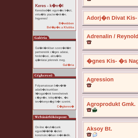
Keres - k�n�l
Keresked�k egym�s k�zt,
virtu�lis piacter�nk�n.
Adorj�n Divat Kis-
Ingyenes!
B�vebben
Bel�p�s a Klubba
Adrenalin / Reynol
Gal�ri�nkban szerz�d�tt
partnereink c�ges adatai,
hirdet�sei, aktu�lis
�gnes Kis- �s Nag
aj�nlatai jelennek meg.
Gal�ria
Agression
Folyamatosan b�v�l�
adatb�zisunkban
l�togat�ink kereshetnek
c�gn�v, telep�l�s, �s
tev�kenys�gi k�r szerint.
Agroprodukt Gmk.
C�gkeres�
On-line �ruh�zunk
Aksoy Bt.
egyed�l�ll� �zleti
konstrukci�ban m�k�dik.