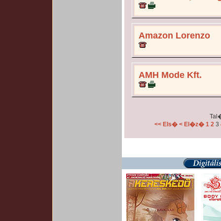
Amazon Lorenzo
AMH Mode Kft.
Tal�
<< Els�
< El�z�
1
2
3