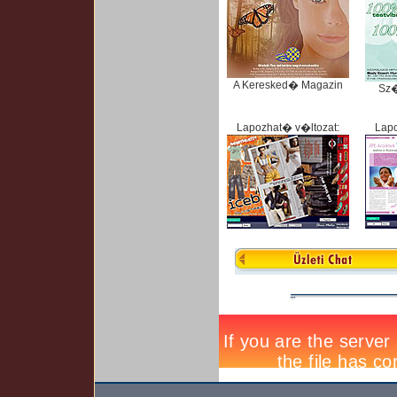
A Keresked� Magazin
Sz
Lapozhat� v�ltozat:
Lapo