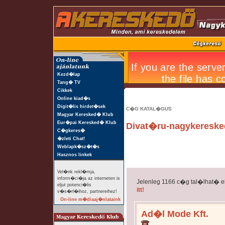
Kezd�lap
Tang� TV
Cikkek
Online kiad�s
Digit�lis hirdet�sek
C�G KATAL�GUS
Magyar Keresked� Klub
Eur�pai Keresked� Klub
Divat�ru-nagykeresk
C�gkeres�
�zleti Chat!
Weblapk�sz�t�s
Hasznos linkek
Vel�nk rekl�mja,
inform�ci�ja az interneten is
Jelenleg 1166 c�g tal�lhat� 
eljut potenci�lis
itt!
v�s�rl�ihoz, partnereihez!
On-line m�diaaj�nlataink
Ad�l Mode Kft.