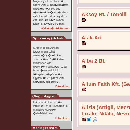
Magazinjainkban hirdet�
partnereink a meg�llap�tott
hirdet�si �sszeg egy
r�sz�nek fej�ben �rubont
Aksoy Bt. / Tonelli
aj�nlhatnak fel, amelyet mi
virtu�lis �ruh�zunkban
adunk el a v�s�rl�knak.
Web�s�rl�k�zpont
Alak-Art
Nyerj ma! oldalunkon
(www.nyerjma.hu)
nyerem�nyj�t�kokat
szervez�nk. A j�t�kban
Alba 2 Bt.
mindennap van
nyerem�nysorsol�s, ezzel
biztos�tjuk oldalaink
l�togatotts�g�t – �s
egyben �zleti partnereink
hat�kony rekl�mj�t.
Alium Faith Kft. (S
B�vebben
H�rlevel�nkkel az �n
inform�ci�i is eljuthatnak e-
Alizia (Artigli, Mez
maillel rendelkez�
Lizalu, Nikita, Nevr
�zletfeleinkhez!
B�vebben