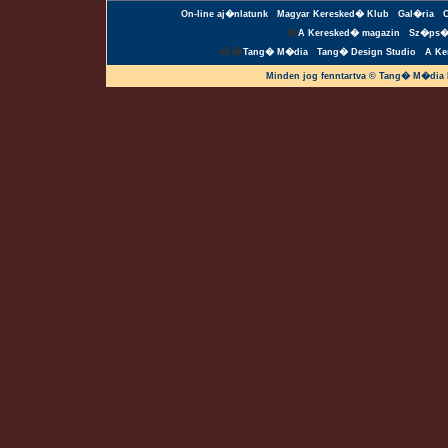
On-line aj�nlatunk
Magyar Keresked� Klub
Gal�ria
�
A Keresked� magazin
Sz�ps�
��
Tang� M�dia
Tang� Design Studio
A Ke
Minden jog fenntartva © Tang� M�dia 