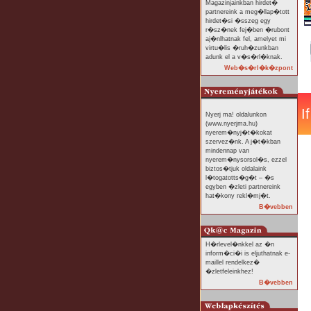
Magazinjainkban hirdet�
partnereink a meg�llap�tott
hirdet�si �sszeg egy
r�sz�nek fej�ben �rubont
aj�nlhatnak fel, amelyet mi
virtu�lis �ruh�zunkban
adunk el a v�s�rl�knak.
Web�s�rl�k�zpont
Nyerj ma! oldalunkon
(www.nyerjma.hu)
nyerem�nyj�t�kokat
szervez�nk. A j�t�kban
mindennap van
nyerem�nysorsol�s, ezzel
biztos�tjuk oldalaink
l�togatotts�g�t – �s
egyben �zleti partnereink
hat�kony rekl�mj�t.
B�vebben
H�rlevel�nkkel az �n
inform�ci�i is eljuthatnak e-
maillel rendelkez�
�zletfeleinkhez!
B�vebben