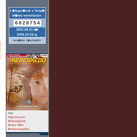
L�togat�sok a Tang�
M�dia weboldalain:
6828754
2001.08.01-t�l
2008.04.03-ig.
tov�bbi r�szletek>
Info:
Impresszum
Médiaajánlat
Media Offer
Medienangebot