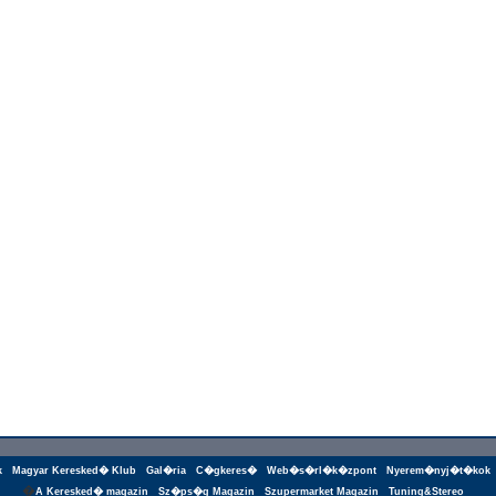
k
Magyar Keresked� Klub
Gal�ria
C�gkeres�
Web�s�rl�k�zpont
Nyerem�nyj�t�kok
�
A Keresked� magazin
Sz�ps�g Magazin
Szupermarket Magazin
Tuning&Stereo