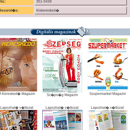
Tel.:
351-5439
Besorol�s:
Kiskeresked�
A Keresked� Magazin
Szupermarket Magazin
Sz�ps�g Magazin
Lapozhat� v�ltozat:
Lapozhat� v�ltozat:
Lapozhat� v�ltozat: