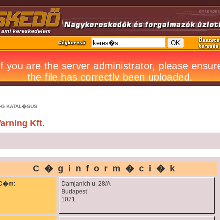
G KATAL�GUS
arning Kft.
C�ginform�ci�k
C�m:
Damjanich u. 28/A
Budapest
1071