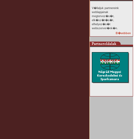
V�llaljuk partnereink
weblapjainak
megtervez�s�t,
elk�sz�t�s�t,
elhelyez�s�t
webszerver�nk�n.
B�vebben