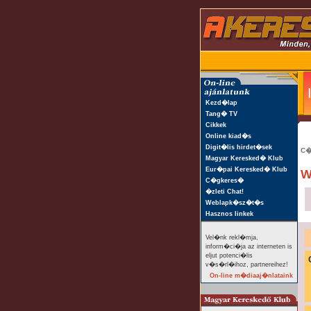
Kezd�lap
Tang� TV
Cikkek
Online kiad�s
Digit�lis hirdet�sek
C�
Magyar Keresked� Klub
Eur�pai Keresked� Klub
W
C�gkeres�
�zleti Chat!
Weblapk�sz�t�s
Hasznos linkek
Vel�nk rekl�mja,
inform�ci�ja az interneten is
eljut potenci�lis
v�s�rl�ihoz, partnereihez!
On-line m�diaaj�nlataink