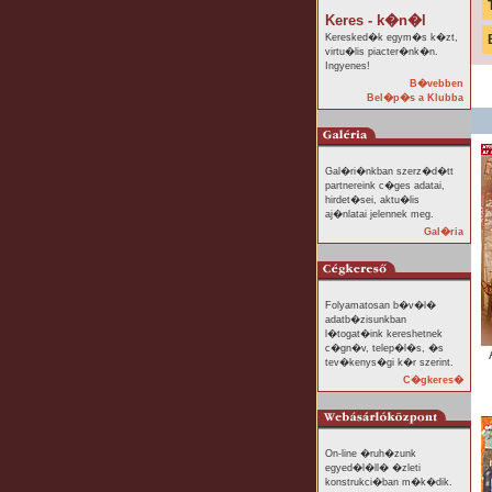
Keres - k�n�l
Keresked�k egym�s k�zt,
virtu�lis piacter�nk�n.
Ingyenes!
B�vebben
Bel�p�s a Klubba
Gal�ri�nkban szerz�d�tt
partnereink c�ges adatai,
hirdet�sei, aktu�lis
aj�nlatai jelennek meg.
Gal�ria
Folyamatosan b�v�l�
adatb�zisunkban
l�togat�ink kereshetnek
c�gn�v, telep�l�s, �s
tev�kenys�gi k�r szerint.
C�gkeres�
On-line �ruh�zunk
egyed�l�ll� �zleti
konstrukci�ban m�k�dik.