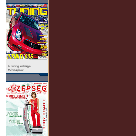
A Tuning weblapja
Médiaajánlat