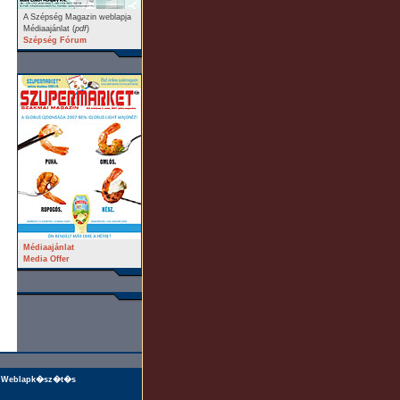
A Szépség Magazin weblapja
Médiaajánlat (
pdf
)
Szépség Fórum
Médiaajánlat
Media Offer
Weblapk�sz�t�s