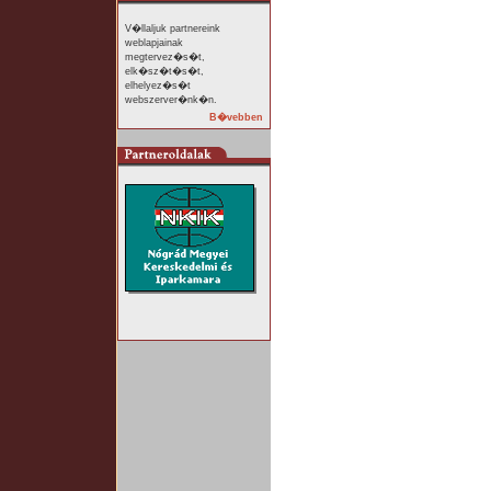
V�llaljuk partnereink
weblapjainak
megtervez�s�t,
elk�sz�t�s�t,
elhelyez�s�t
webszerver�nk�n.
B�vebben