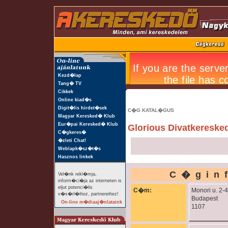
Kezd�lap
Tang� TV
Cikkek
Online kiad�s
Digit�lis hirdet�sek
C�G KATAL�GUS
Magyar Keresked� Klub
Eur�pai Keresked� Klub
Glorious Divatkereske
C�gkeres�
�zleti Chat!
Weblapk�sz�t�s
Hasznos linkek
C�gin
Vel�nk rekl�mja,
inform�ci�ja az interneten is
eljut potenci�lis
C�m:
Monori u. 2-4
v�s�rl�ihoz, partnereihez!
Budapest
On-line m�diaaj�nlataink
1107