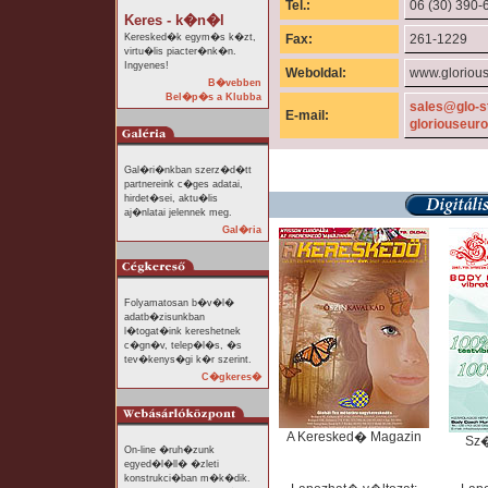
Tel.:
06 (30) 390-
Keres - k�n�l
Keresked�k egym�s k�zt,
Fax:
261-1229
virtu�lis piacter�nk�n.
Ingyenes!
Weboldal:
www.glorious
B�vebben
Bel�p�s a Klubba
sales@glo-s
E-mail:
gloriouseur
Gal�ri�nkban szerz�d�tt
partnereink c�ges adatai,
hirdet�sei, aktu�lis
aj�nlatai jelennek meg.
Gal�ria
Folyamatosan b�v�l�
adatb�zisunkban
l�togat�ink kereshetnek
c�gn�v, telep�l�s, �s
tev�kenys�gi k�r szerint.
C�gkeres�
A Keresked� Magazin
Sz
On-line �ruh�zunk
egyed�l�ll� �zleti
konstrukci�ban m�k�dik.