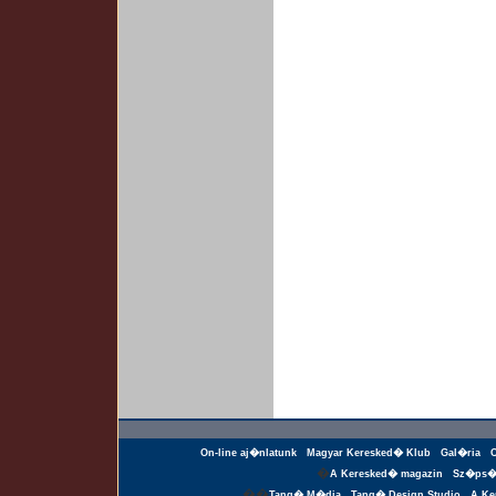
On-line aj�nlatunk
Magyar Keresked� Klub
Gal�ria
�
A Keresked� magazin
Sz�ps�
��
Tang� M�dia
Tang� Design Studio
A Ke