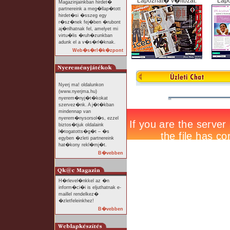
Lapozhat� v�ltozat:
Lapo
Magazinjainkban hirdet�
partnereink a meg�llap�tott
hirdet�si �sszeg egy
r�sz�nek fej�ben �rubont
aj�nlhatnak fel, amelyet mi
virtu�lis �ruh�zunkban
adunk el a v�s�rl�knak.
Web�s�rl�k�zpont
Nyerj ma! oldalunkon
(www.nyerjma.hu)
nyerem�nyj�t�kokat
szervez�nk. A j�t�kban
mindennap van
nyerem�nysorsol�s, ezzel
biztos�tjuk oldalaink
l�togatotts�g�t – �s
egyben �zleti partnereink
hat�kony rekl�mj�t.
B�vebben
H�rlevel�nkkel az �n
inform�ci�i is eljuthatnak e-
maillel rendelkez�
�zletfeleinkhez!
B�vebben