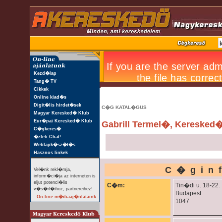
Kezd�lap
Tang� TV
Cikkek
Online kiad�s
Digit�lis hirdet�sek
C�G KATAL�GUS
Magyar Keresked� Klub
Eur�pai Keresked� Klub
Gabrill Termel�, Keresked�
C�gkeres�
�zleti Chat!
Weblapk�sz�t�s
Hasznos linkek
C�gin
Vel�nk rekl�mja,
inform�ci�ja az interneten is
eljut potenci�lis
C�m:
Tin�di u. 18-22.
v�s�rl�ihoz, partnereihez!
Budapest
On-line m�diaaj�nlataink
1047