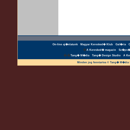
On-line aj�nlatunk
Magyar Keresked� Klub
Gal�ria
�
A Keresked� magazin
Sz�ps�
��
Tang� M�dia
Tang� Design Studio
A Ke
Minden jog fenntartva © Tang� M�dia 