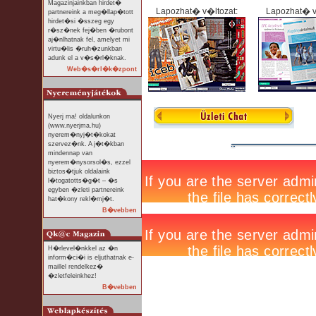
Magazinjainkban hirdet�
Lapozhat� v�ltozat:
Lapozhat� v
partnereink a meg�llap�tott
hirdet�si �sszeg egy
r�sz�nek fej�ben �rubont
aj�nlhatnak fel, amelyet mi
virtu�lis �ruh�zunkban
adunk el a v�s�rl�knak.
Web�s�rl�k�zpont
Nyerj ma! oldalunkon
(www.nyerjma.hu)
nyerem�nyj�t�kokat
szervez�nk. A j�t�kban
mindennap van
nyerem�nysorsol�s, ezzel
biztos�tjuk oldalaink
l�togatotts�g�t – �s
egyben �zleti partnereink
hat�kony rekl�mj�t.
B�vebben
H�rlevel�nkkel az �n
inform�ci�i is eljuthatnak e-
maillel rendelkez�
�zletfeleinkhez!
B�vebben