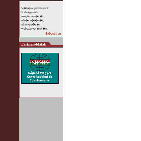
V�llaljuk partnereink
weblapjainak
megtervez�s�t,
elk�sz�t�s�t,
elhelyez�s�t
webszerver�nk�n.
B�vebben