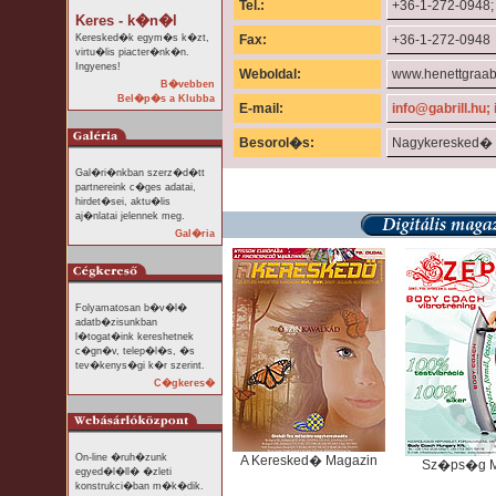
Tel.:
+36-1-272-0948;
Keres - k�n�l
Keresked�k egym�s k�zt,
Fax:
+36-1-272-0948
virtu�lis piacter�nk�n.
Ingyenes!
Weboldal:
www.henettgraa
B�vebben
Bel�p�s a Klubba
E-mail:
info@gabrill.hu
;
Besorol�s:
Nagykeresked�
Gal�ri�nkban szerz�d�tt
partnereink c�ges adatai,
hirdet�sei, aktu�lis
aj�nlatai jelennek meg.
Gal�ria
Folyamatosan b�v�l�
adatb�zisunkban
l�togat�ink kereshetnek
c�gn�v, telep�l�s, �s
tev�kenys�gi k�r szerint.
C�gkeres�
On-line �ruh�zunk
A Keresked� Magazin
Sz�ps�g M
egyed�l�ll� �zleti
konstrukci�ban m�k�dik.