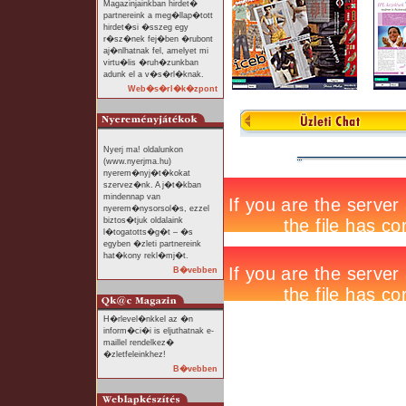
Magazinjainkban hirdet�
partnereink a meg�llap�tott
hirdet�si �sszeg egy
r�sz�nek fej�ben �rubont
aj�nlhatnak fel, amelyet mi
virtu�lis �ruh�zunkban
adunk el a v�s�rl�knak.
Web�s�rl�k�zpont
Nyerj ma! oldalunkon
(www.nyerjma.hu)
nyerem�nyj�t�kokat
szervez�nk. A j�t�kban
mindennap van
nyerem�nysorsol�s, ezzel
biztos�tjuk oldalaink
l�togatotts�g�t – �s
egyben �zleti partnereink
hat�kony rekl�mj�t.
B�vebben
H�rlevel�nkkel az �n
inform�ci�i is eljuthatnak e-
maillel rendelkez�
�zletfeleinkhez!
B�vebben