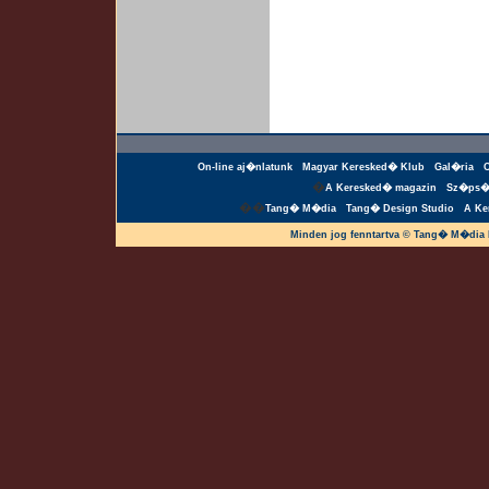
On-line aj�nlatunk
Magyar Keresked� Klub
Gal�ria
�
A Keresked� magazin
Sz�ps�
��
Tang� M�dia
Tang� Design Studio
A Ke
Minden jog fenntartva © Tang� M�dia 