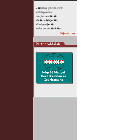
V�llaljuk partnereink
weblapjainak
megtervez�s�t,
elk�sz�t�s�t,
elhelyez�s�t
webszerver�nk�n.
B�vebben