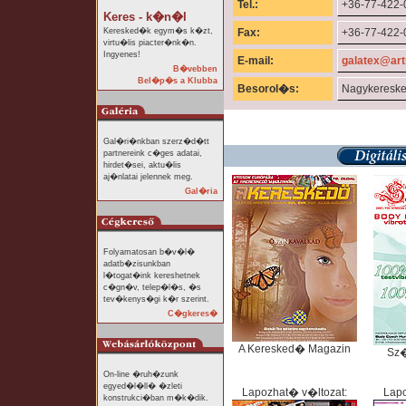
Tel.:
+36-77-422-
Keres - k�n�l
Keresked�k egym�s k�zt,
Fax:
+36-77-422-
virtu�lis piacter�nk�n.
Ingyenes!
E-mail:
galatex@art
B�vebben
Bel�p�s a Klubba
Besorol�s:
Nagykeresk
Gal�ri�nkban szerz�d�tt
partnereink c�ges adatai,
hirdet�sei, aktu�lis
aj�nlatai jelennek meg.
Gal�ria
Folyamatosan b�v�l�
adatb�zisunkban
l�togat�ink kereshetnek
c�gn�v, telep�l�s, �s
tev�kenys�gi k�r szerint.
C�gkeres�
A Keresked� Magazin
Sz
On-line �ruh�zunk
egyed�l�ll� �zleti
Lapozhat� v�ltozat:
Lapo
konstrukci�ban m�k�dik.