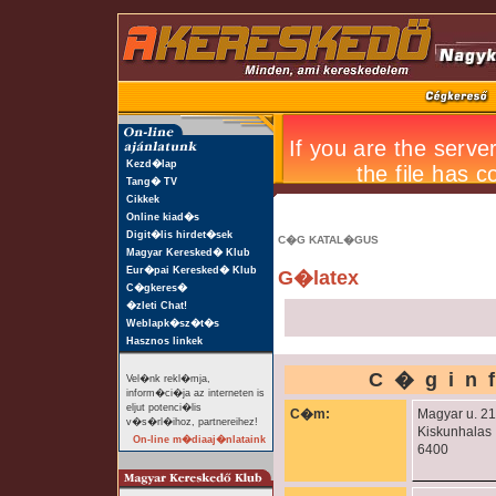
Kezd�lap
Tang� TV
Cikkek
Online kiad�s
Digit�lis hirdet�sek
C�G KATAL�GUS
Magyar Keresked� Klub
Eur�pai Keresked� Klub
G�latex
C�gkeres�
�zleti Chat!
Weblapk�sz�t�s
Hasznos linkek
C�gin
Vel�nk rekl�mja,
inform�ci�ja az interneten is
eljut potenci�lis
C�m:
Magyar u. 21
v�s�rl�ihoz, partnereihez!
Kiskunhalas
On-line m�diaaj�nlataink
6400