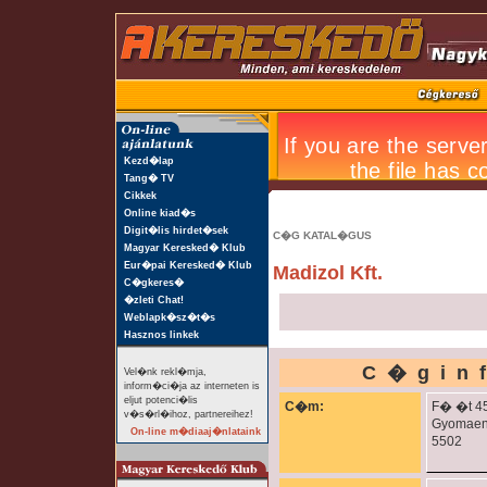
Kezd�lap
Tang� TV
Cikkek
Online kiad�s
Digit�lis hirdet�sek
C�G KATAL�GUS
Magyar Keresked� Klub
Eur�pai Keresked� Klub
Madizol Kft.
C�gkeres�
�zleti Chat!
Weblapk�sz�t�s
Hasznos linkek
C�gin
Vel�nk rekl�mja,
inform�ci�ja az interneten is
eljut potenci�lis
C�m:
F� �t 45
v�s�rl�ihoz, partnereihez!
Gyomae
On-line m�diaaj�nlataink
5502