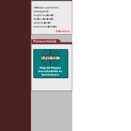
V�llaljuk partnereink
weblapjainak
megtervez�s�t,
elk�sz�t�s�t,
elhelyez�s�t
webszerver�nk�n.
B�vebben