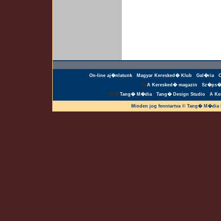
On-line aj�nlatunk
Magyar Keresked� Klub
Gal�ria
�
A Keresked� magazin
Sz�ps�
��
Tang� M�dia
Tang� Design Studio
A Ke
Minden jog fenntartva © Tang� M�dia 