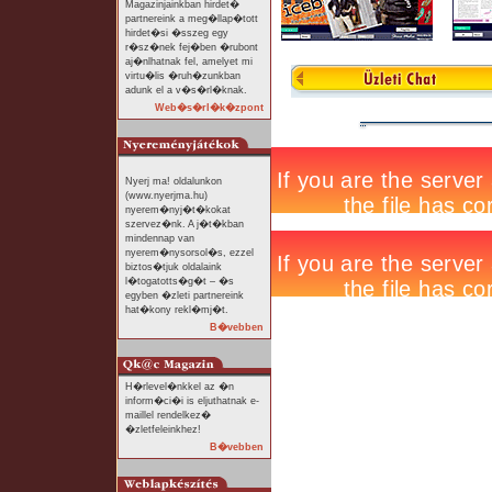
Magazinjainkban hirdet�
partnereink a meg�llap�tott
hirdet�si �sszeg egy
r�sz�nek fej�ben �rubont
aj�nlhatnak fel, amelyet mi
virtu�lis �ruh�zunkban
adunk el a v�s�rl�knak.
Web�s�rl�k�zpont
Nyerj ma! oldalunkon
(www.nyerjma.hu)
nyerem�nyj�t�kokat
szervez�nk. A j�t�kban
mindennap van
nyerem�nysorsol�s, ezzel
biztos�tjuk oldalaink
l�togatotts�g�t – �s
egyben �zleti partnereink
hat�kony rekl�mj�t.
B�vebben
H�rlevel�nkkel az �n
inform�ci�i is eljuthatnak e-
maillel rendelkez�
�zletfeleinkhez!
B�vebben