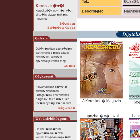
Tel.:
66/386-5
Keres - k�n�l
Keresked�k egym�s k�zt,
Besorol�s:
Nagyker
virtu�lis piacter�nk�n.
Ingyenes!
B�vebben
Bel�p�s a Klubba
Gal�ri�nkban szerz�d�tt
partnereink c�ges adatai,
hirdet�sei, aktu�lis
aj�nlatai jelennek meg.
Gal�ria
Folyamatosan b�v�l�
adatb�zisunkban
l�togat�ink kereshetnek
c�gn�v, telep�l�s, �s
A Keresked� Magazin
Sz
tev�kenys�gi k�r szerint.
C�gkeres�
Lapozhat� v�ltozat:
Lapo
On-line �ruh�zunk
egyed�l�ll� �zleti
konstrukci�ban m�k�dik.