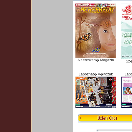
A Keresked� Magazin
Sz
Lapozhat� v�ltozat:
Lapo