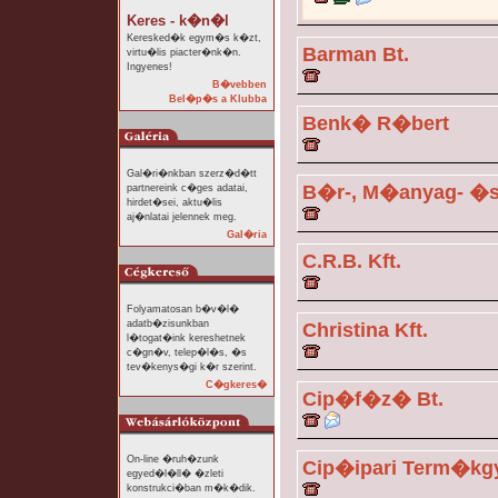
Keres - k�n�l
Keresked�k egym�s k�zt,
Barman Bt.
virtu�lis piacter�nk�n.
Ingyenes!
B�vebben
Bel�p�s a Klubba
Benk� R�bert
Gal�ri�nkban szerz�d�tt
B�r-, M�anyag- �s 
partnereink c�ges adatai,
hirdet�sei, aktu�lis
aj�nlatai jelennek meg.
Gal�ria
C.R.B. Kft.
Folyamatosan b�v�l�
adatb�zisunkban
Christina Kft.
l�togat�ink kereshetnek
c�gn�v, telep�l�s, �s
tev�kenys�gi k�r szerint.
C�gkeres�
Cip�f�z� Bt.
On-line �ruh�zunk
Cip�ipari Term�kgy
egyed�l�ll� �zleti
konstrukci�ban m�k�dik.