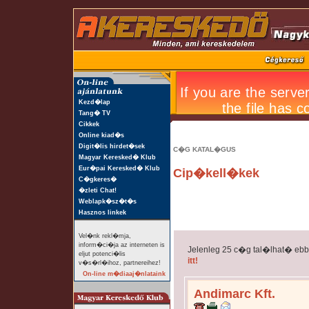
Kezd�lap
Tang� TV
Cikkek
Online kiad�s
Digit�lis hirdet�sek
C�G KATAL�GUS
Magyar Keresked� Klub
Eur�pai Keresked� Klub
Cip�kell�kek
C�gkeres�
�zleti Chat!
Weblapk�sz�t�s
Hasznos linkek
Vel�nk rekl�mja,
inform�ci�ja az interneten is
Jelenleg 25 c�g tal�lhat� eb
eljut potenci�lis
itt!
v�s�rl�ihoz, partnereihez!
On-line m�diaaj�nlataink
Andimarc Kft.