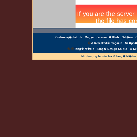
On-line aj�nlatunk
Magyar Keresked� Klub
Gal�ria
�
A Keresked� magazin
Sz�ps�
��
Tang� M�dia
Tang� Design Studio
A Ke
Minden jog fenntartva © Tang� M�dia 