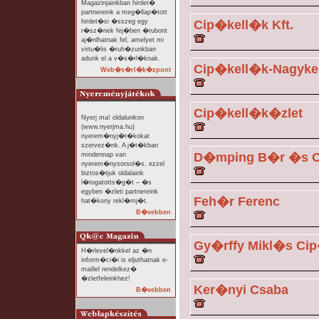
Magazinjainkban hirdet�
partnereink a meg�llap�tott
hirdet�si �sszeg egy
Cip�kell�k Kft.
r�sz�nek fej�ben �rubont
aj�nlhatnak fel, amelyet mi
virtu�lis �ruh�zunkban
adunk el a v�s�rl�knak.
Cip�kell�k-Nagyk
Web�s�rl�k�zpont
Cip�kell�k�zlet
Nyerj ma! oldalunkon
(www.nyerjma.hu)
nyerem�nyj�t�kokat
szervez�nk. A j�t�kban
D�mping B�r �s Ci
mindennap van
nyerem�nysorsol�s, ezzel
biztos�tjuk oldalaink
l�togatotts�g�t – �s
egyben �zleti partnereink
Feh�r Ferenc
hat�kony rekl�mj�t.
B�vebben
Gy�rffy Mikl�s Cip
H�rlevel�nkkel az �n
inform�ci�i is eljuthatnak e-
maillel rendelkez�
�zletfeleinkhez!
Ker�nyi Csaba
B�vebben