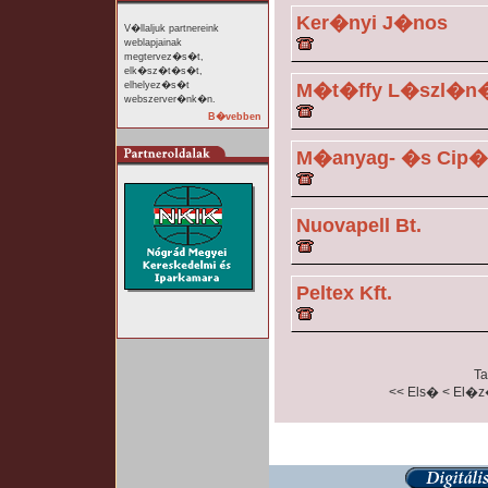
Ker�nyi J�nos
V�llaljuk partnereink
weblapjainak
megtervez�s�t,
elk�sz�t�s�t,
elhelyez�s�t
M�t�ffy L�szl�n
webszerver�nk�n.
B�vebben
M�anyag- �s Cip�
Nuovapell Bt.
Peltex Kft.
Ta
<< Els�
< El�