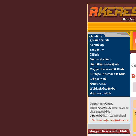
Kezd�lap
Tang� TV
Cikkek
Online kiad�s
Digit�lis hirdet�sek
C�
Magyar Keresked� Klub
Eur�pai Keresked� Klub
B
C�gkeres�
�zleti Chat!
Weblapk�sz�t�s
Hasznos linkek
Vel�nk rekl�mja,
inform�ci�ja az interneten is
eljut potenci�lis
v�s�rl�ihoz, partnereihez!
On-line m�diaaj�nlataink