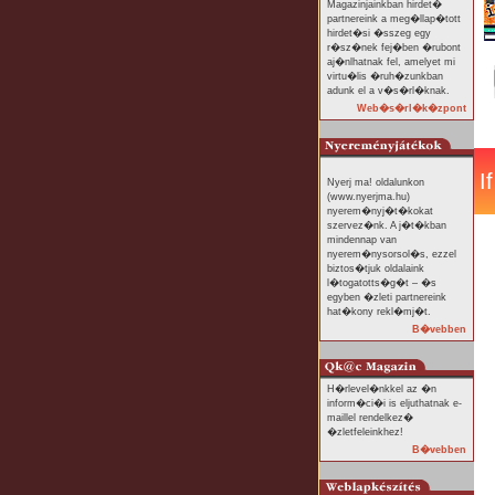
Magazinjainkban hirdet�
partnereink a meg�llap�tott
hirdet�si �sszeg egy
r�sz�nek fej�ben �rubont
aj�nlhatnak fel, amelyet mi
virtu�lis �ruh�zunkban
adunk el a v�s�rl�knak.
Web�s�rl�k�zpont
Nyerj ma! oldalunkon
(www.nyerjma.hu)
nyerem�nyj�t�kokat
szervez�nk. A j�t�kban
mindennap van
nyerem�nysorsol�s, ezzel
biztos�tjuk oldalaink
l�togatotts�g�t – �s
egyben �zleti partnereink
hat�kony rekl�mj�t.
B�vebben
H�rlevel�nkkel az �n
inform�ci�i is eljuthatnak e-
maillel rendelkez�
�zletfeleinkhez!
B�vebben