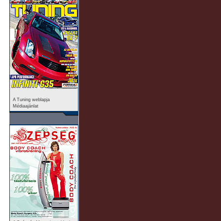
A Tuning weblapja
Médiaajánlat