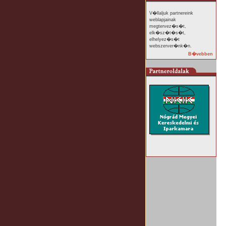
V�llaljuk partnereink
weblapjainak
megtervez�s�t,
elk�sz�t�s�t,
elhelyez�s�t
webszerver�nk�n.
B�vebben