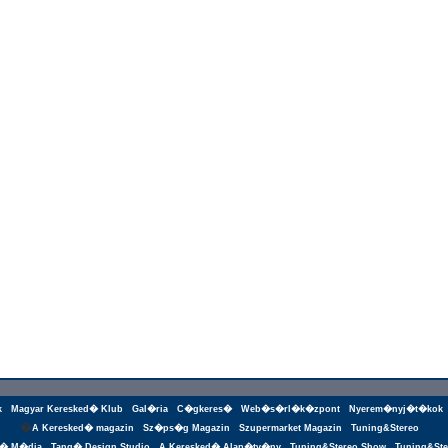
k
Magyar Keresked� Klub
Gal�ria
C�gkeres�
Web�s�rl�k�zpont
Nyerem�nyj�t�kok
�
A Keresked� magazin
Sz�ps�g Magazin
Szupermarket Magazin
Tuning&Stereo
g� M�dia
Tang� Design Studio
A Keresked� Alap�tv�ny
Tuning&Stereo Show
Tuning&Ste