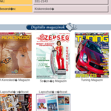
Tel.:
331-2143
Besorol�s:
Kiskeresked�
A Keresked� Magazin
Tuning Magazin
Sz�ps�g Magazin
Lapozhat� v�ltozat:
Lapozhat� v�ltozat: