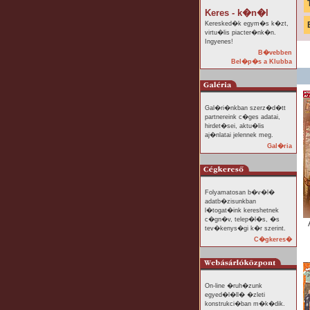
Keres - k�n�l
Keresked�k egym�s k�zt,
virtu�lis piacter�nk�n.
Ingyenes!
B�vebben
Bel�p�s a Klubba
Gal�ri�nkban szerz�d�tt
partnereink c�ges adatai,
hirdet�sei, aktu�lis
aj�nlatai jelennek meg.
Gal�ria
Folyamatosan b�v�l�
adatb�zisunkban
l�togat�ink kereshetnek
c�gn�v, telep�l�s, �s
tev�kenys�gi k�r szerint.
C�gkeres�
On-line �ruh�zunk
egyed�l�ll� �zleti
konstrukci�ban m�k�dik.