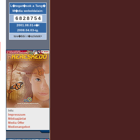
L�togat�sok a Tang�
M�dia weboldalain:
6828754
2001.08.01-t�l
2008.04.03-ig.
tov�bbi r�szletek>
Info:
Impresszum
Médiaajánlat
Media Offer
Medienangebot