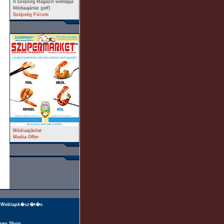
A Szépség Magazin weblapja
Médiaajánlat (
pdf
)
Szépség Fórum
Médiaajánlat
Media Offer
Weblapk�sz�t�s
reo Shop