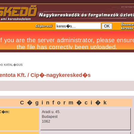
G KATAL�GUS
entota Kft. / Cip�-nagykeresked�s
C�ginform�ci�k
C�m:
Aradi u. 45.
Budapest
1062