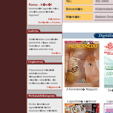
Tel.:
391-5845
Keres - k�n�l
Keresked�k egym�s k�zt,
Besorol�s:
Kiskereske
virtu�lis piacter�nk�n.
Ingyenes!
M�rk�k:
Babilon Gro
B�vebben
Bel�p�s a Klubba
Gal�ri�nkban szerz�d�tt
partnereink c�ges adatai,
hirdet�sei, aktu�lis
aj�nlatai jelennek meg.
Gal�ria
Folyamatosan b�v�l�
adatb�zisunkban
l�togat�ink kereshetnek
c�gn�v, telep�l�s, �s
tev�kenys�gi k�r szerint.
C�gkeres�
A Keresked� Magazin
Sz
Lapozhat� v�ltozat:
Lapo
On-line �ruh�zunk
egyed�l�ll� �zleti
konstrukci�ban m�k�dik.