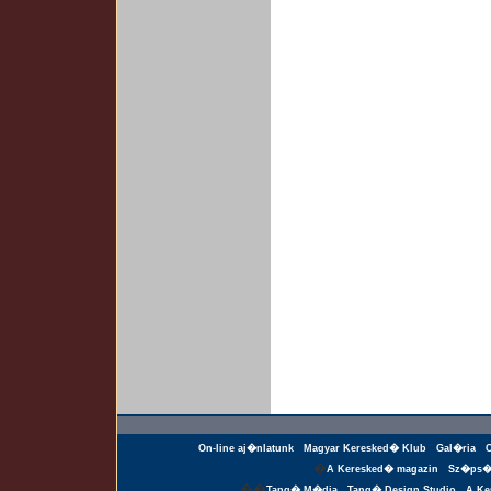
On-line aj�nlatunk
Magyar Keresked� Klub
Gal�ria
�
A Keresked� magazin
Sz�ps�
��
Tang� M�dia
Tang� Design Studio
A Ke