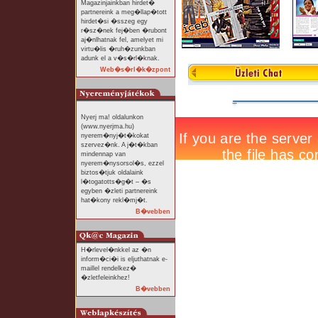
Magazinjainkban hirdet�
partnereink a meg�llap�tott
hirdet�si �sszeg egy
r�sz�nek fej�ben �rubont
aj�nlhatnak fel, amelyet mi
virtu�lis �ruh�zunkban
adunk el a v�s�rl�knak.
Web�s�rl�k�zpont
Nyerj ma! oldalunkon
(www.nyerjma.hu)
nyerem�nyj�t�kokat
szervez�nk. A j�t�kban
mindennap van
nyerem�nysorsol�s, ezzel
biztos�tjuk oldalaink
l�togatotts�g�t – �s
egyben �zleti partnereink
hat�kony rekl�mj�t.
B�vebben
H�rlevel�nkkel az �n
inform�ci�i is eljuthatnak e-
maillel rendelkez�
�zletfeleinkhez!
B�vebben