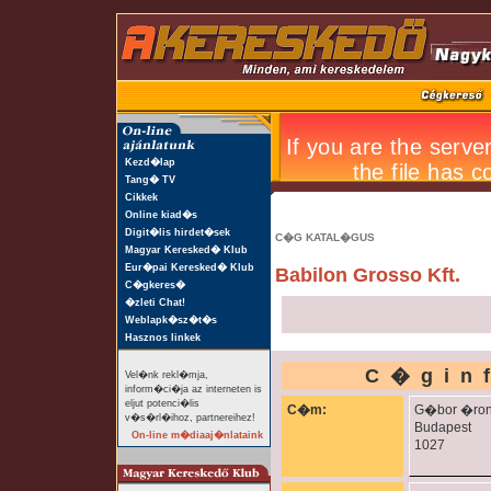
Kezd�lap
Tang� TV
Cikkek
Online kiad�s
Digit�lis hirdet�sek
C�G KATAL�GUS
Magyar Keresked� Klub
Eur�pai Keresked� Klub
Babilon Grosso Kft.
C�gkeres�
�zleti Chat!
Weblapk�sz�t�s
Hasznos linkek
C�gin
Vel�nk rekl�mja,
inform�ci�ja az interneten is
eljut potenci�lis
C�m:
G�bor �ron 
v�s�rl�ihoz, partnereihez!
Budapest
On-line m�diaaj�nlataink
1027