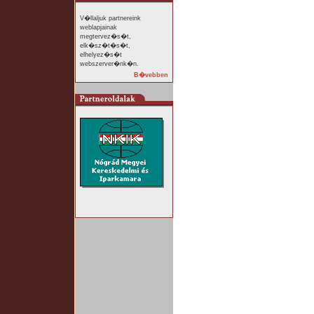
V�llaljuk partnereink
weblapjainak
megtervez�s�t,
elk�sz�t�s�t,
elhelyez�s�t
webszerver�nk�n.
B�vebben