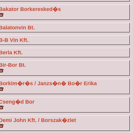
Bakator Borkeresked�s
Balatonvin Bt.
B-B Vin Kft.
Berla Kft.
Bir-Bor Bt.
Borkim�r�s / Janzs�n� Bo�r Erika
Cseng�d Bor
Demi John Kft. / Borszak�zlet