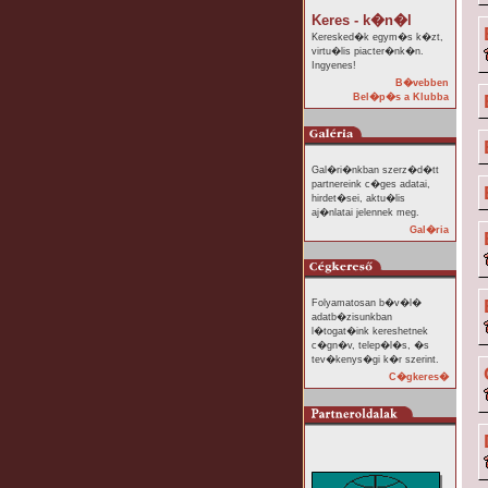
Keres - k�n�l
Keresked�k egym�s k�zt,
virtu�lis piacter�nk�n.
Ingyenes!
B�vebben
Bel�p�s a Klubba
Gal�ri�nkban szerz�d�tt
partnereink c�ges adatai,
hirdet�sei, aktu�lis
aj�nlatai jelennek meg.
Gal�ria
Folyamatosan b�v�l�
adatb�zisunkban
l�togat�ink kereshetnek
c�gn�v, telep�l�s, �s
tev�kenys�gi k�r szerint.
C�gkeres�