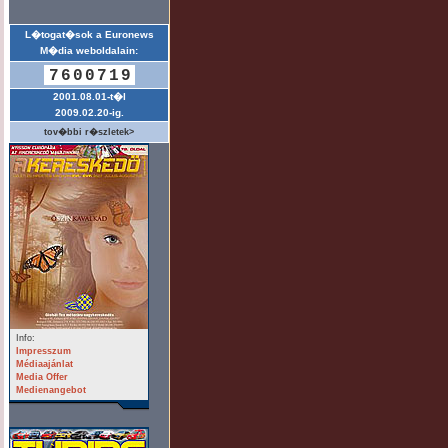
L�togat�sok a Euronews
M�dia weboldalain:
7600719
2001.08.01-t�l
2009.02.20-ig.
tov�bbi r�szletek>
Info:
Impresszum
Médiaajánlat
Media Offer
Medienangebot