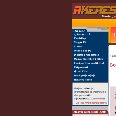
Kezd�lap
Tang� TV
Cikkek
Online kiad�s
Digit�lis hirdet�sek
C�G
Magyar Keresked� Klub
Eur�pai Keresked� Klub
Bo
C�gkeres�
�zleti Chat!
Weblapk�sz�t�s
Hasznos linkek
Vel�nk rekl�mja,
inform�ci�ja az interneten is
eljut potenci�lis
i
v�s�rl�ihoz, partnereihez!
On-line m�diaaj�nlataink