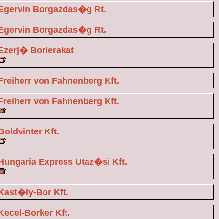
Egervin Borgazdas�g Rt.
Egervin Borgazdas�g Rt.
Ezerj� Borlerakat
Freiherr von Fahnenberg Kft.
Freiherr von Fahnenberg Kft.
Goldvinter Kft.
Hungaria Express Utaz�si Kft.
Kast�ly-Bor Kft.
Kecel-Borker Kft.