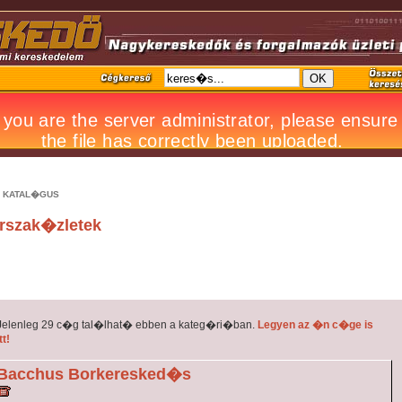
 KATAL�GUS
rszak�zletek
Jelenleg 29 c�g tal�lhat� ebben a kateg�ri�ban.
Legyen az �n c�ge is
tt!
Bacchus Borkeresked�s