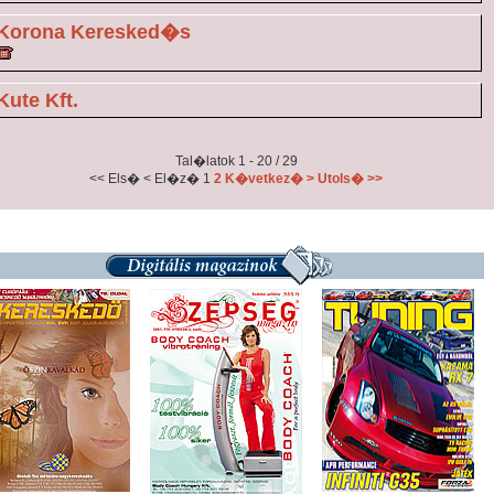
Korona Keresked�s
Kute Kft.
Tal�latok 1 - 20 / 29
<< Els�
< El�z�
1
2
K�vetkez� >
Utols� >>