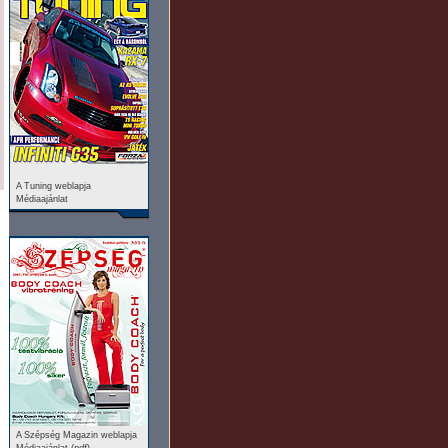
A Tuning weblapja
Médiaajánlat
A Szépség Magazin weblapja