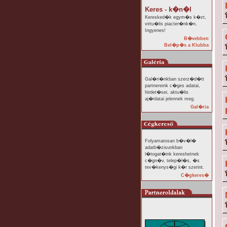
Keres - k�n�l
Keresked�k egym�s k�zt,
virtu�lis piacter�nk�n.
Ingyenes!
B�vebben
Bel�p�s a Klubba
Gal�ri�nkban szerz�d�tt
partnereink c�ges adatai,
hirdet�sei, aktu�lis
aj�nlatai jelennek meg.
Gal�ria
Folyamatosan b�v�l�
adatb�zisunkban
l�togat�ink kereshetnek
c�gn�v, telep�l�s, �s
tev�kenys�gi k�r szerint.
C�gkeres�