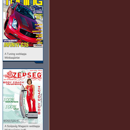
A Tuning weblapja
Médiaajánlat
A Szépség Magazin weblapja