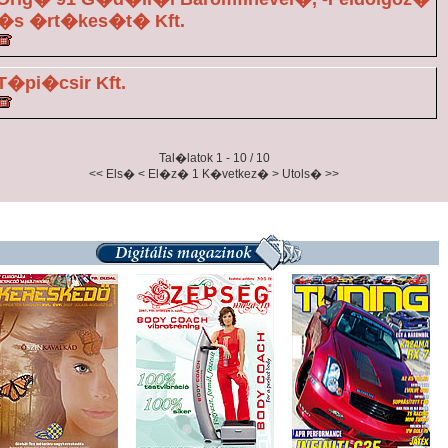
�s �rt�kes�t� Kft.
T�pi�csir Kft.
Tal�latok 1 - 10 / 10
<< Els�
< El�z�
1
K�vetkez� >
Utols� >>