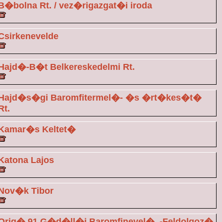
B�bolna Rt. / vez�rigazgat�i iroda
Csirkenevelde
Hajd�-B�t Belkereskedelmi Rt.
Hajd�s�gi Baromfitermel�- �s �rt�kes�t�
Rt.
Kamar�s Keltet�
Katona Lajos
Nov�k Tibor
Orig� 91 G�d�ll�i Baromfinevel�, -Feldolgoz�