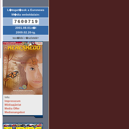
L�togat�sok a Euronews
M�dia weboldalain:
7600719
2001.08.01-t�l
2009.02.20-ig.
tov�bbi r�szletek>
Info:
Impresszum
Médiaajánlat
Media Offer
Medienangebot