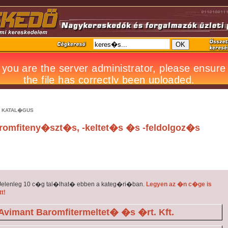
 KATAL�GUS
romfiteny�szt�s, -keltet�s �s -feldolgoz�s
Jelenleg 10 c�g tal�lhat� ebben a kateg�ri�ban.
Legyen az �n c�ge is
tt!
Avimant Baromfitermeltet� �s �rt. Kft.