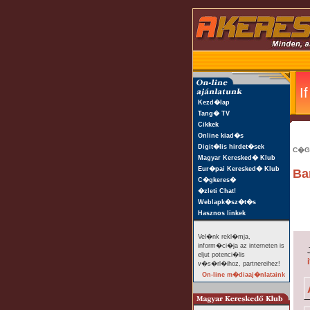
Kezd�lap
Tang� TV
Cikkek
Online kiad�s
Digit�lis hirdet�sek
C�G
Magyar Keresked� Klub
Eur�pai Keresked� Klub
Ba
C�gkeres�
�zleti Chat!
Weblapk�sz�t�s
Hasznos linkek
Vel�nk rekl�mja,
inform�ci�ja az interneten is
eljut potenci�lis
i
v�s�rl�ihoz, partnereihez!
On-line m�diaaj�nlataink