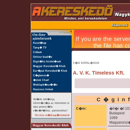
Kezd�lap
Tang� TV
Cikkek
Online kiad�s
Digit�lis hirdet�sek
C�G KATAL�GUS
Magyar Keresked� Klub
Eur�pai Keresked� Klub
A. V. K. Timeless Kft.
C�gkeres�
�zleti Chat!
Weblapk�sz�t�s
Hasznos linkek
C�gin
Vel�nk rekl�mja,
inform�ci�ja az interneten is
eljut potenci�lis
C�m:
�ll�i �t 10
v�s�rl�ihoz, partnereihez!
Budapest
On-line m�diaaj�nlataink
1089
Magyarorsz