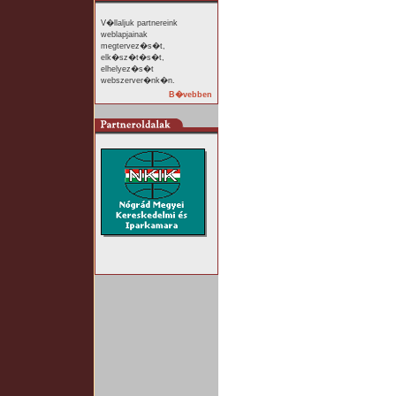
V�llaljuk partnereink
weblapjainak
megtervez�s�t,
elk�sz�t�s�t,
elhelyez�s�t
webszerver�nk�n.
B�vebben