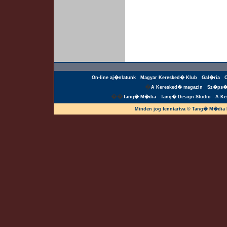
On-line aj�nlatunk
Magyar Keresked� Klub
Gal�ria
�
A Keresked� magazin
Sz�ps�
��
Tang� M�dia
Tang� Design Studio
A Ke
Minden jog fenntartva © Tang� M�dia 