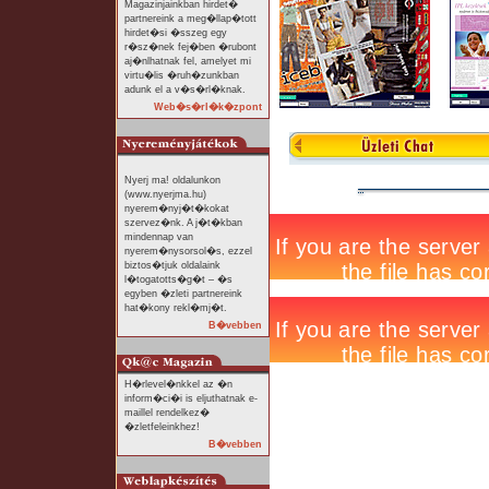
Magazinjainkban hirdet�
partnereink a meg�llap�tott
hirdet�si �sszeg egy
r�sz�nek fej�ben �rubont
aj�nlhatnak fel, amelyet mi
virtu�lis �ruh�zunkban
adunk el a v�s�rl�knak.
Web�s�rl�k�zpont
Nyerj ma! oldalunkon
(www.nyerjma.hu)
nyerem�nyj�t�kokat
szervez�nk. A j�t�kban
mindennap van
nyerem�nysorsol�s, ezzel
biztos�tjuk oldalaink
l�togatotts�g�t – �s
egyben �zleti partnereink
hat�kony rekl�mj�t.
B�vebben
H�rlevel�nkkel az �n
inform�ci�i is eljuthatnak e-
maillel rendelkez�
�zletfeleinkhez!
B�vebben