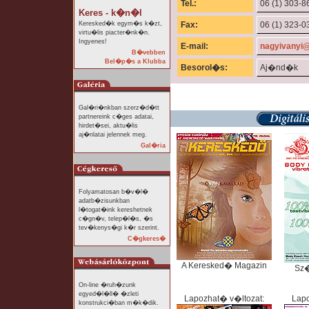
Tel.:
06 (1) 303-8
Keres - k�n�l
Keresked�k egym�s k�zt,
Fax:
06 (1) 323-0
virtu�lis piacter�nk�n.
Ingyenes!
E-mail:
nagyivanyi@
B�vebben
Bel�p�s a Klubba
Besorol�s:
Aj�nd�k
Gal�ri�nkban szerz�d�tt
partnereink c�ges adatai,
hirdet�sei, aktu�lis
aj�nlatai jelennek meg.
Gal�ria
Folyamatosan b�v�l�
adatb�zisunkban
l�togat�ink kereshetnek
c�gn�v, telep�l�s, �s
tev�kenys�gi k�r szerint.
C�gkeres�
A Keresked� Magazin
Sz
On-line �ruh�zunk
egyed�l�ll� �zleti
Lapozhat� v�ltozat:
Lapo
konstrukci�ban m�k�dik.