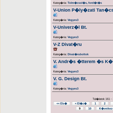
Kateg�ria:
Tolm�csol�s, ford�t�s
V-Union P�ly�zati Tan�c
Kateg�ria:
Vegyes3
V-Univerz�l Bt.
Kateg�ria:
Vegyes3
V-Z Divat�ru
Kateg�ria:
Divat�ruboltok
V. Andr�s �tterem �s 
Kateg�ria:
Vegyes3
V. G. Design Bt.
Kateg�ria:
Vegyes3
Tal�latok 161 - 
<< Els�
< El�z�
1
2
9
10
K�vetkez