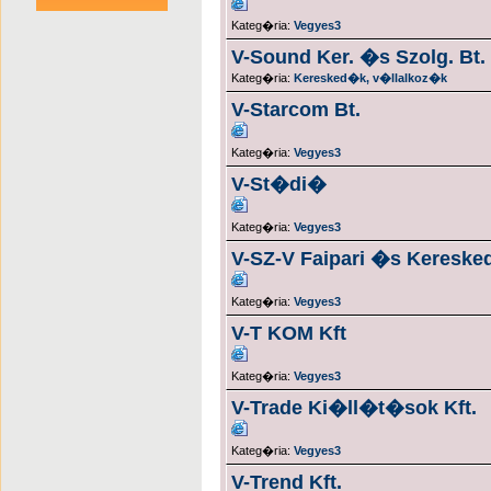
Kateg�ria:
Vegyes3
V-Sound Ker. �s Szolg. Bt.
Kateg�ria:
Keresked�k, v�llalkoz�k
V-Starcom Bt.
Kateg�ria:
Vegyes3
V-St�di�
Kateg�ria:
Vegyes3
V-SZ-V Faipari �s Keresked
Kateg�ria:
Vegyes3
V-T KOM Kft
Kateg�ria:
Vegyes3
V-Trade Ki�ll�t�sok Kft.
Kateg�ria:
Vegyes3
V-Trend Kft.