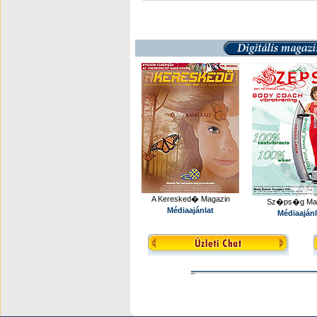
A Keresked� Magazin
Sz�ps�g Mag
Médiaajánlat
Médiaajánl