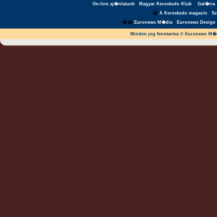
On-line aj�nlatunk
Magyar Kereskedo Klub
Gal�ria
�
A Kereskedo magazin
S
��
Euronews M�dia
Euronews Design 
Minden jog fenntartva © Euronews M�