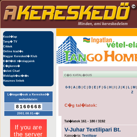
Kezd�lap
Tang� TV
Cikkek
Online kiad�s
Magyar Keresked� Klub
K�lf�ldi t�rslapjaink
C�gkeres�
�zleti Chat!
C�G KATAL�GUS
Weblapk�sz�t�s
Hasznos linkek
0-9
|
A
|
B
|
C
|
D
|
E
|
F
|
G
|
H
|
I
|
J
|
K
|
L
|
M
Z
L�togat�sok a Keresked�
weboldalain:
C�g tal�latok:
8160668
2001.08.01-t�l
Tal�latok 161 - 180 / 3192
V-Juhar Textilipari Bt.
Kateg�ria:
Textilipar