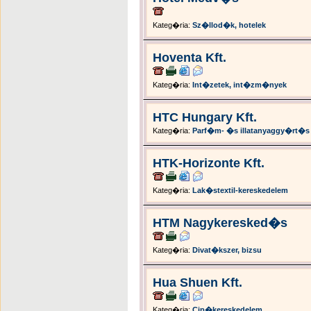
Kateg�ria:
Sz�llod�k, hotelek
Hoventa Kft.
Kateg�ria:
Int�zetek, int�zm�nyek
HTC Hungary Kft.
Kateg�ria:
Parf�m- �s illatanyaggy�rt�s
HTK-Horizonte Kft.
Kateg�ria:
Lak�stextil-kereskedelem
HTM Nagykeresked�s
Kateg�ria:
Divat�kszer, bizsu
Hua Shuen Kft.
Kateg�ria:
Cip�kereskedelem