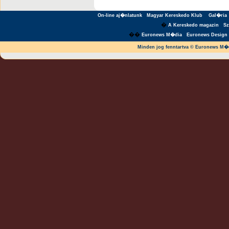
On-line aj�nlatunk
Magyar Kereskedo Klub
Gal�ria
�
A Kereskedo magazin
S
��
Euronews M�dia
Euronews Design 
Minden jog fenntartva © Euronews M�