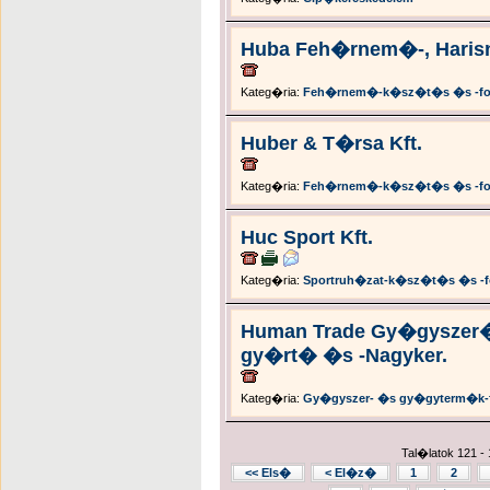
Huba Feh�rnem�-, Harisn
Kateg�ria:
Feh�rnem�-k�sz�t�s �s -fo
Huber & T�rsa Kft.
Kateg�ria:
Feh�rnem�-k�sz�t�s �s -fo
Huc Sport Kft.
Kateg�ria:
Sportruh�zat-k�sz�t�s �s -
Human Trade Gy�gyszer�
gy�rt� �s -Nagyker.
Kateg�ria:
Gy�gyszer- �s gy�gyterm�k-
Tal�latok 121 - 
<< Els�
< El�z�
1
2