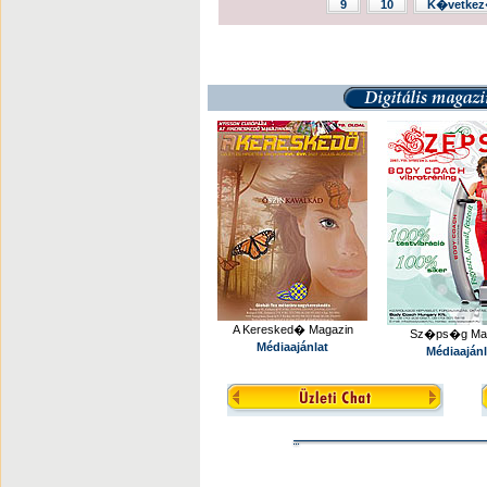
9
10
K�vetkez
A Keresked� Magazin
Sz�ps�g Mag
Médiaajánlat
Médiaajánl