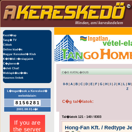
Kezd�lap
Tang� TV
Cikkek
Online kiad�s
Magyar Keresked� Klub
K�lf�ldi t�rslapjaink
C�gkeres�
�zleti Chat!
C�G KATAL�GUS
Weblapk�sz�t�s
Hasznos linkek
0-9
|
A
|
B
|
C
|
D
|
E
|
F
|
G
|
H
|
I
|
J
|
K
|
L
|
M
Z
L�togat�sok a Keresked�
weboldalain:
C�g tal�latok:
8156281
2001.08.01-t�l
Tal�latok 121 - 140 / 8303
Hong-Fan Kft. / Redtype J