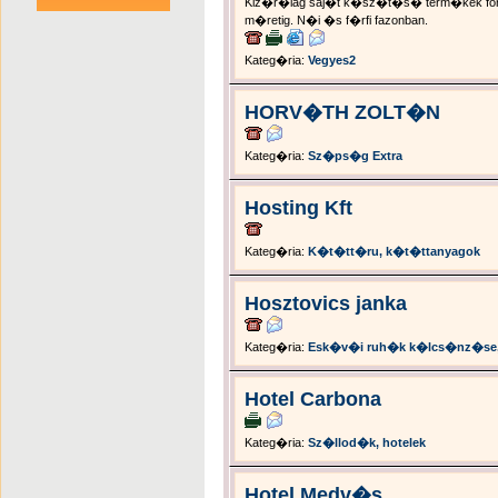
Kiz�r�lag saj�t k�sz�t�s� term�kek forg
m�retig. N�i �s f�rfi fazonban.
Kateg�ria:
Vegyes2
HORV�TH ZOLT�N
Kateg�ria:
Sz�ps�g Extra
Hosting Kft
Kateg�ria:
K�t�tt�ru, k�t�ttanyagok
Hosztovics janka
Kateg�ria:
Esk�v�i ruh�k k�lcs�nz�se
Hotel Carbona
Kateg�ria:
Sz�llod�k, hotelek
Hotel Medv�s