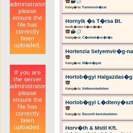
Kateg�ria:
Farmerruh�zat
Hornyik �s T�rsa Bt.
textilc�mke-k�sz�t�s
Kateg�ria:
C�mkek�sz�t�s
Hortenzia Selyemvir�g-na
Kateg�ria:
M�vir�gok
Hortob�gyi Halgazdas�g 
Kateg�ria:
Halkereskedelem
Hortob�gyi L�dteny�szt
Kateg�ria:
Baromfi-kereskedelem
Horv�th & Mstil Kft.