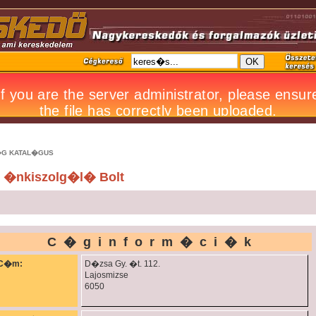
G KATAL�GUS
. �nkiszolg�l� Bolt
C�ginform�ci�k
C�m:
D�zsa Gy. �t. 112.
Lajosmizse
6050