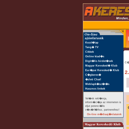
Kezd�lap
Tang� TV
Cikkek
Online kiad�s
Digit�lis hirdet�sek
C�
Magyar Keresked� Klub
Eur�pai Keresked� Klub
2
C�gkeres�
�zleti Chat!
Weblapk�sz�t�s
Hasznos linkek
Vel�nk rekl�mja,
inform�ci�ja az interneten is
eljut potenci�lis
v�s�rl�ihoz, partnereihez!
On-line m�diaaj�nlataink