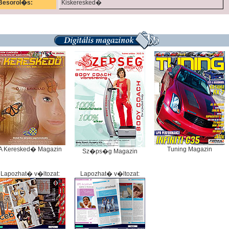
Besorol�s:
Kiskeresked�
A Keresked� Magazin
Tuning Magazin
Sz�ps�g Magazin
Lapozhat� v�ltozat:
Lapozhat� v�ltozat: