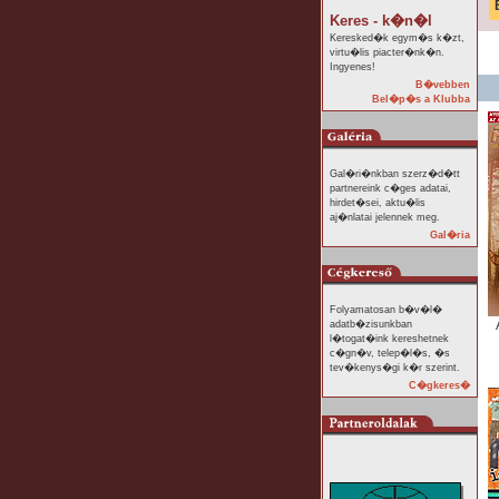
Keres - k�n�l
Keresked�k egym�s k�zt,
virtu�lis piacter�nk�n.
Ingyenes!
B�vebben
Bel�p�s a Klubba
Gal�ri�nkban szerz�d�tt
partnereink c�ges adatai,
hirdet�sei, aktu�lis
aj�nlatai jelennek meg.
Gal�ria
Folyamatosan b�v�l�
adatb�zisunkban
l�togat�ink kereshetnek
c�gn�v, telep�l�s, �s
tev�kenys�gi k�r szerint.
C�gkeres�