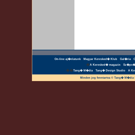
On-line aj�nlatunk
Magyar Keresked� Klub
Gal�ria
�
A Keresked� magazin
Sz�ps�
��
Tang� M�dia
Tang� Design Studio
A Ke
Minden jog fenntartva © Tang� M�dia 