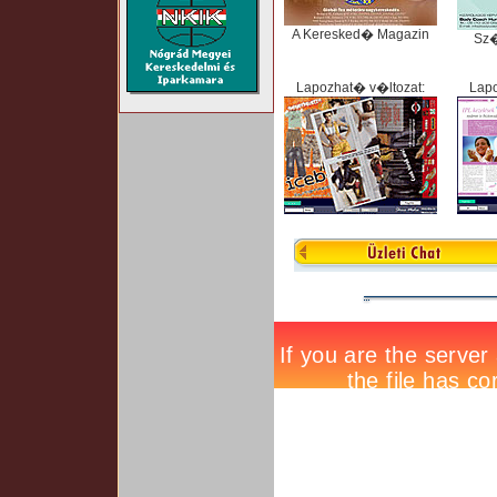
A Keresked� Magazin
Sz
Lapozhat� v�ltozat:
Lapo