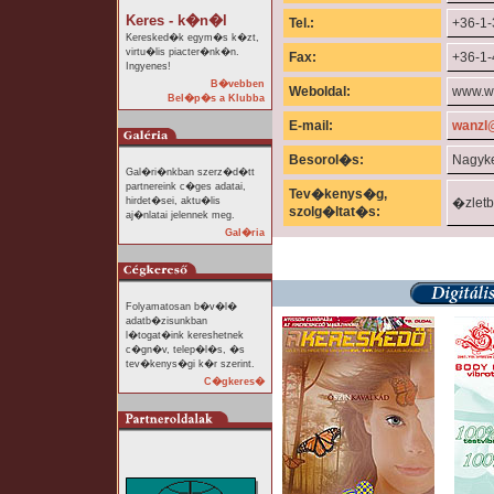
Keres - k�n�l
Tel.:
+36-1-
Keresked�k egym�s k�zt,
virtu�lis piacter�nk�n.
Fax:
+36-1
Ingyenes!
B�vebben
Weboldal:
www.w
Bel�p�s a Klubba
E-mail:
wanzl
Besorol�s:
Nagyk
Gal�ri�nkban szerz�d�tt
partnereink c�ges adatai,
Tev�kenys�g,
hirdet�sei, aktu�lis
�zlet
szolg�ltat�s:
aj�nlatai jelennek meg.
Gal�ria
Folyamatosan b�v�l�
adatb�zisunkban
l�togat�ink kereshetnek
c�gn�v, telep�l�s, �s
tev�kenys�gi k�r szerint.
C�gkeres�