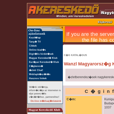
Kezd�lap
Tang� TV
Cikkek
Online kiad�s
Digit�lis hirdet�sek
C�G KATAL�GUS
Magyar Keresked� Klub
Eur�pai Keresked� Klub
Wanzl Magyarorsz�g K
C�gkeres�
�zleti Chat!
Weblapk�sz�t�s
�zletberendez�sek nagykereske
Hasznos linkek
Vel�nk rekl�mja,
C�gin
inform�ci�ja az interneten is
eljut potenci�lis
v�s�rl�ihoz, partnereihez!
C�m:
Kunigu
On-line m�diaaj�nlataink
Budap
1037