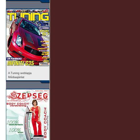
A Tuning weblapja
Médiaajánlat