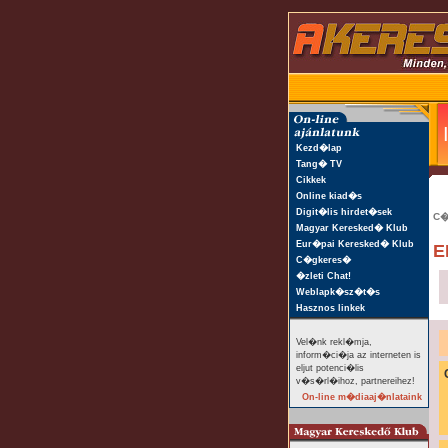
Kezd�lap
Tang� TV
Cikkek
Online kiad�s
Digit�lis hirdet�sek
C�
Magyar Keresked� Klub
Eur�pai Keresked� Klub
E
C�gkeres�
�zleti Chat!
Weblapk�sz�t�s
Hasznos linkek
Vel�nk rekl�mja,
inform�ci�ja az interneten is
eljut potenci�lis
v�s�rl�ihoz, partnereihez!
On-line m�diaaj�nlataink