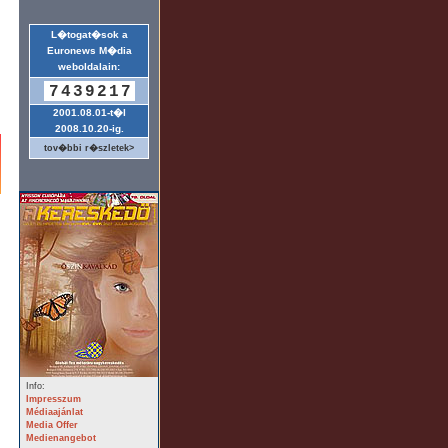
L�togat�sok a
Euronews M�dia
weboldalain:
7439217
2001.08.01-t�l
2008.10.20-ig.
tov�bbi r�szletek>
Info:
Impresszum
Médiaajánlat
Media Offer
Medienangebot