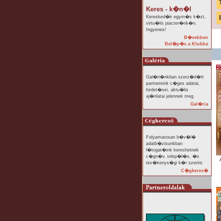
Keres - k�n�l
Keresked�k egym�s k�zt,
virtu�lis piacter�nk�n.
Ingyenes!
B�vebben
Bel�p�s a Klubba
Gal�ri�nkban szerz�d�tt
partnereink c�ges adatai,
hirdet�sei, aktu�lis
aj�nlatai jelennek meg.
Gal�ria
Folyamatosan b�v�l�
adatb�zisunkban
l�togat�ink kereshetnek
c�gn�v, telep�l�s, �s
tev�kenys�gi k�r szerint.
C�gkeres�