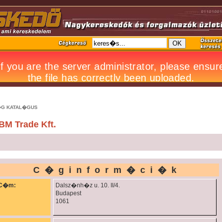
G KATAL�GUS
BM Trade Kft.
C�ginform�ci�k
C�m:
Dalsz�nh�z u. 10. II/4.
Budapest
1061