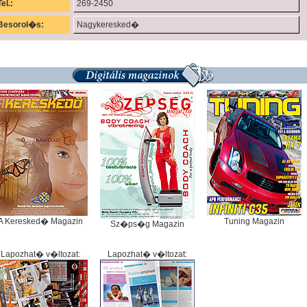
Tel.:
269-2450
Besorol�s:
Nagykeresked�
A Keresked� Magazin
Tuning Magazin
Sz�ps�g Magazin
Lapozhat� v�ltozat:
Lapozhat� v�ltozat: