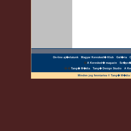
On-line aj�nlatunk
Magyar Keresked� Klub
Gal�ria
�
A Keresked� magazin
Sz�ps�
��
Tang� M�dia
Tang� Design Studio
A Ke
Minden jog fenntartva © Tang� M�dia 