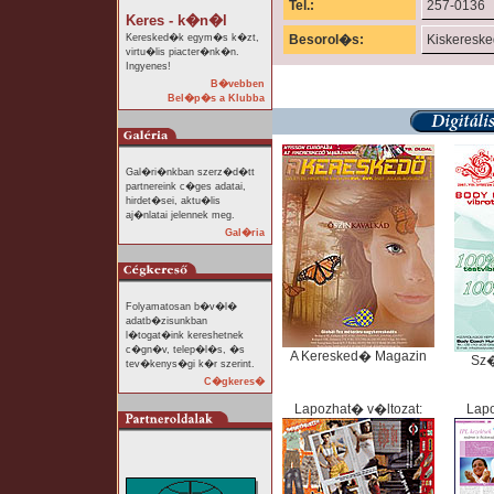
Tel.:
257-0136
Keres - k�n�l
Keresked�k egym�s k�zt,
Besorol�s:
Kiskeresk
virtu�lis piacter�nk�n.
Ingyenes!
B�vebben
Bel�p�s a Klubba
Gal�ri�nkban szerz�d�tt
partnereink c�ges adatai,
hirdet�sei, aktu�lis
aj�nlatai jelennek meg.
Gal�ria
Folyamatosan b�v�l�
adatb�zisunkban
l�togat�ink kereshetnek
c�gn�v, telep�l�s, �s
A Keresked� Magazin
Sz
tev�kenys�gi k�r szerint.
C�gkeres�
Lapozhat� v�ltozat:
Lapo