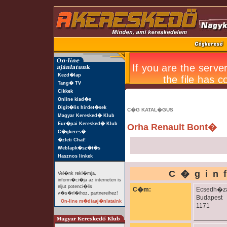
Kezd�lap
Tang� TV
Cikkek
Online kiad�s
Digit�lis hirdet�sek
C�G KATAL�GUS
Magyar Keresked� Klub
Eur�pai Keresked� Klub
Orha Renault Bont�
C�gkeres�
�zleti Chat!
Weblapk�sz�t�s
Hasznos linkek
C�gin
Vel�nk rekl�mja,
inform�ci�ja az interneten is
eljut potenci�lis
C�m:
Ecsedh�za
v�s�rl�ihoz, partnereihez!
Budapest
On-line m�diaaj�nlataink
1171